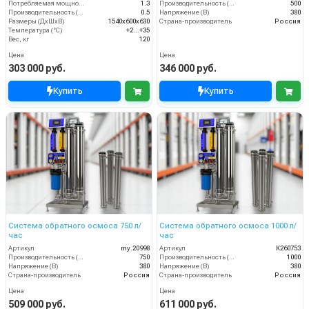
Потребляемая мощность (кВт)
1.3
Производительность (л/ч)
500
Производительность (м3/час)
0.5
Напряжение (В)
380
Размеры (ДхШхВ)
1540x600x630
Страна-производитель
Россия
Температура (°C)
+2...+35
Вес, кг
120
Цена
Цена
303 000 руб.
346 000 руб.
Купить
Купить
Система обратного осмоса 750 л/
Система обратного осмоса 1000 л/
час
час
Артикул
my.20998
Артикул
К260753
Производительность (л/ч)
750
Производительность (л/ч)
1000
Напряжение (В)
380
Напряжение (В)
380
Страна-производитель
Россия
Страна-производитель
Россия
Цена
Цена
509 000 руб.
611 000 руб.