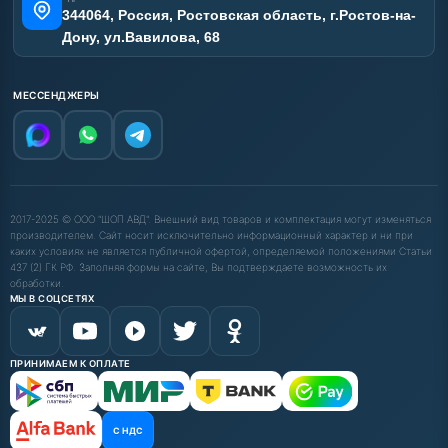
344064, Россия, Ростовская область, г.Ростов-на-
Дону, ул.Вавилова, 68
МЕССЕНДЖЕРЫ
2017-2025 © ООО "ШОП АВД". Внешний вид товаров и комплектация могут изменяться
производителем. Сайт носит исключительно информационный характер и ни при
каких условиях не является публичной офертой, определяемой положениями Статьи
437 (2) ГК РФ. Заполняя формы на сайте, Вы подтверждаете возможность их
обработки.
МЫ В СОЦСЕТЯХ
ПРИНИМАЕМ К ОПЛАТЕ
С НДС