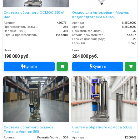
Система обратного ОСМОС 250 л/
Осмос для Автомойки - Модуль
час
водоподготовки 400 л/ч
Артикул
К260751
Артикул
8.350.0000
Производительность (л/ч)
250
Артикул
8.350.0000
Напряжение (В)
380
Производительность (л/мин)
30
Страна-производитель
Россия
Страна-производитель
Россия
Рабочее давление (бар)
20
Гарантия
1 год
Цена
Цена
198 000 руб.
204 000 руб.
Купить
Купить
Система обратного осмоса
Система обратного осмоса 500 л/
Fomatic Vontron 500
час
Артикул
Fomatic Vontron 500
Артикул
К260763