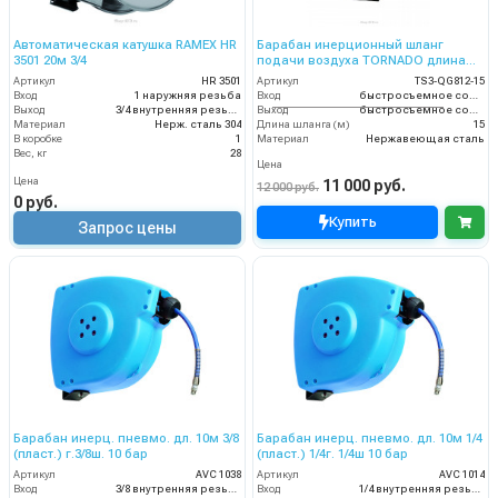
Автоматическая катушка RAMEX HR
Барабан инерционный шланг
3501 20м 3/4
подачи воздуха TORNADO длина
шланга для намотки – 15м
Артикул
HR 3501
Артикул
TS3-QG812-15
Вход
1 наружняя резьба
Вход
быстросъемное соединение M-type.
Выход
3/4 внутренняя резьба
Выход
быстросъемное соединение F-type
Материал
Нерж. сталь 304
Длина шланга (м)
15
В коробке
1
Материал
Нержавеющая сталь
Вес, кг
28
Цена
Цена
11 000 руб.
12 000 руб.
0 руб.
Купить
Запрос цены
Барабан инерц. пневмо. дл. 10м 3/8
Барабан инерц. пневмо. дл. 10м 1/4
(пласт.) г.3/8ш. 10 бар
(пласт.) 1/4г. 1/4ш 10 бар
Артикул
AVC 1038
Артикул
AVC 1014
Вход
3/8 внутренняя резьба
Вход
1/4 внутренняя резьба