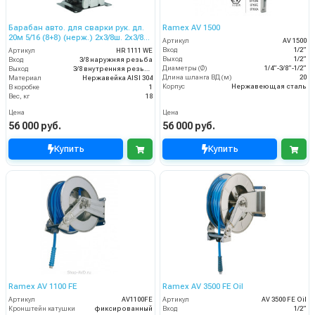
Барабан авто. для сварки рук. дл.
Ramex AV 1500
20м 5/16 (8+8) (нерж.) 2x3/8ш. 2x3/8г.
Артикул
AV 1500
20 бар
Вход
1/2”
Артикул
HR 1111 WE
Выход
1/2”
Вход
3/8 наружняя резьба
Диаметры (Ø)
1/4”-3/8”-1/2”
Выход
3/8 внутренняя резьба
Длина шланга ВД (м)
20
Материал
Нержавейка AISI 304
Корпус
Нержавеющая сталь
В коробке
1
Вес, кг
18
Цена
Цена
56 000 руб.
56 000 руб.
Купить
Купить
Ramex AV 1100 FE
Ramex AV 3500 FE Oil
Артикул
AV1100FE
Артикул
AV 3500 FE Oil
Кронштейн катушки
фиксированный
Вход
1/2”