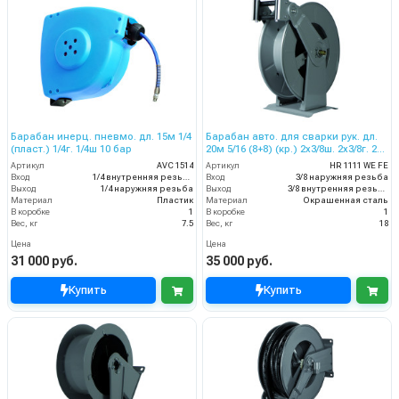
Барабан инерц. пневмо. дл. 15м 1/4
Барабан авто. для сварки рук. дл.
(пласт.) 1/4г. 1/4ш 10 бар
20м 5/16 (8+8) (кр.) 2x3/8ш. 2x3/8г. 20
бар
Артикул
AVC 1514
Артикул
HR 1111 WE FE
Вход
1/4 внутренняя резьба
Вход
3/8 наружняя резьба
Выход
1/4 наружняя резьба
Выход
3/8 внутренняя резьба
Материал
Пластик
Материал
Окрашенная сталь
В коробке
1
В коробке
1
Вес, кг
7.5
Вес, кг
18
Цена
Цена
31 000 руб.
35 000 руб.
Купить
Купить