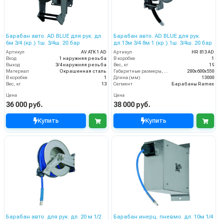
Барабан авто. AD BLUE для рук. дл.
Барабан авто. AD BLUE для рук.
6м 3/4 (кр.) 1ш. 3/4ш. 20 бар
дл.13м 3/4 8м 1 (кр.) 1ш. 3/4ш. 20 бар
Артикул
AV ATK 1 AD
Артикул
HR 813 AD
Вход
1 наружняя резьба
В коробке
1
Выход
3/4 наружняя резьба
Вес, кг
19
Материал
Окрашенная сталь
Габаритные размеры, мм
280x600x550
В коробке
1
Длина (мм)
13000
Вес, кг
13
Сегмент
Барабаны Ramex
Цена
Цена
36 000 руб.
38 000 руб.
Купить
Купить
Барабан авто. для рук. дл. 20 м 1/2
Барабан инерц. пневмо. дл. 10м 1/4