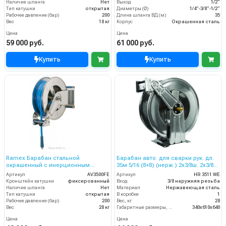
Наличие шланга
Нет
Выход
1/2”
Тип катушки
открытая
Диаметры (Ø)
1/4”-3/8”-1/2”
Рабочее давление (бар)
200
Длина шланга ВД (м)
35
Вес
18 кг
Корпус
Окрашенная сталь
Цена
Цена
59 000 руб.
61 000 руб.
Купить
Купить
Ramex Барабан стальной
Барабан авто. для сварки рук. дл.
окрашенный с инерционным
35м 5/16 (8+8) (нерж.) 2x3/8ш. 2x3/8г.
механизмом AV 3500 FE
20 бар
Артикул
AV3500FE
Артикул
HR 3511 WE
Кронштейн катушки
фиксированный
Вход
3/8 наружняя резьба
Наличие шланга
Нет
Материал
Нержавеющая сталь
Тип катушки
открытая
В коробке
1
Рабочее давление (бар)
200
Вес, кг
28
Вес
28 кг
Габаритные размеры, мм
340x610x640
Цена
Цена