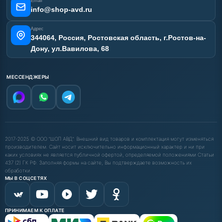
Email
info@shop-avd.ru
Адрес
344064, Россия, Ростовская область, г.Ростов-на-
Дону, ул.Вавилова, 68
МЕССЕНДЖЕРЫ
2017-2025 © ООО "ШОП АВД". Внешний вид товаров и комплектация могут изменяться
производителем. Сайт носит исключительно информационный характер и ни при
каких условиях не является публичной офертой, определяемой положениями Статьи
437 (2) ГК РФ. Заполняя формы на сайте, Вы подтверждаете возможность их
обработки.
МЫ В СОЦСЕТЯХ
ПРИНИМАЕМ К ОПЛАТЕ