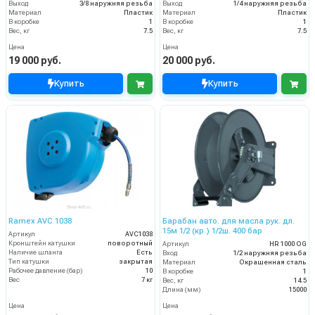
Выход
3/8 наружняя резьба
Выход
1/4 наружняя резьба
Материал
Пластик
Материал
Пластик
В коробке
1
В коробке
1
Вес, кг
7.5
Вес, кг
7.5
Цена
Цена
19 000 руб.
20 000 руб.
Купить
Купить
Ramex AVC 1038
Барабан авто. для масла рук. дл.
15м 1/2 (кр.) 1/2ш. 400 бар
Артикул
AVC1038
Кронштейн катушки
поворотный
Артикул
HR 1000 OG
Наличие шланга
Есть
Вход
1/2 наружняя резьба
Тип катушки
закрытая
Материал
Окрашенная сталь
Рабочее давление (бар)
10
В коробке
1
Вес
7 кг
Вес, кг
14.5
Длина (мм)
15000
Цена
Цена