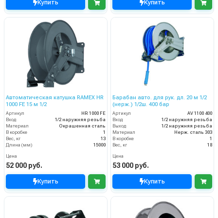
Купить
Купить
Автоматическая катушка RAMEX HR
Барабан авто. для рук. дл. 20 м 1/2
1000 FE 15 м 1/2
(нерж.) 1/2ш. 400 бар
Артикул
HR 1000 FE
Артикул
AV 1100 400
Вход
1/2 наружняя резьба
Вход
1/2 наружняя резьба
Материал
Окрашенная сталь
Выход
1/2 наружняя резьба
В коробке
1
Материал
Нерж. сталь 303
Вес, кг
13
В коробке
1
Длина (мм)
15000
Вес, кг
18
Цена
Цена
52 000 руб.
53 000 руб.
Купить
Купить