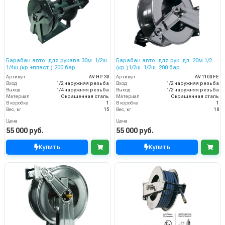
Барабан авто. для рукава 30м. 1/2ш.
Барабан авто. для рук. дл. 20м 1/2
1/4ш.(кр.+пласт.) 200 бар
(кр.)1/2ш. 1/2ш. 200 бар
Артикул
AV HP 30
Артикул
AV 1100 FE
Вход
1/2 наружняя резьба
Вход
1/2 наружняя резьба
Выход
1/4 наружняя резьба
Выход
1/2 наружняя резьба
Материал
Окрашенная сталь
Материал
Окрашенная сталь
В коробке
1
В коробке
1
Вес, кг
15
Вес, кг
18
Цена
Цена
55 000 руб.
55 000 руб.
Купить
Купить