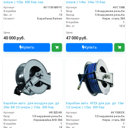
(нерж.) 1/2ш. 600 бар окр.
(нерж.) 1/4ш. 1/4ш 10 бар
Артикул
AV 1100 600 FE
Артикул
AVC 1060
В коробке
1
Вход
1/4 наружняя резьба
Вес, кг
13
Выход
1/4 наружняя резьба
Сегмент
Барабаны Ramex
Материал
Нерж. сталь 304
В коробке
1
Вес, кг
12.3
Цена
Цена
40 000 руб.
47 000 руб.
Купить
Купить
Барабан авто. для воздуха рук. дл.
Барабан авто. ATEX для рук. дл. 15м
25м 3/8 1/2 (нерж.) 1/2ш. 200 бар
1/2 (нерж.) 1/2ш. 200 бар
Артикул
HR 825 AR
Артикул
AV 1500 EX
Вход
1/2 наружняя резьба
Вход
1/2 наружняя резьба
Материал
Нержавейка AISI 304
Материал
Нерж. сталь 304
В коробке
1
В коробке
1
Вес, кг
18
Вес, кг
13