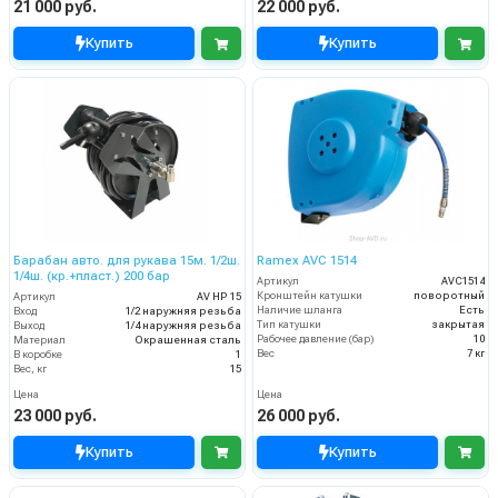
21 000 руб.
22 000 руб.
Купить
Купить
Барабан авто. для рукава 15м. 1/2ш.
Ramex AVС 1514
1/4ш. (кр.+пласт.) 200 бар
Артикул
AVC1514
Кронштейн катушки
поворотный
Артикул
AV HP 15
Наличие шланга
Есть
Вход
1/2 наружняя резьба
Тип катушки
закрытая
Выход
1/4 наружняя резьба
Рабочее давление (бар)
10
Материал
Окрашенная сталь
Вес
7 кг
В коробке
1
Вес, кг
15
Цена
Цена
23 000 руб.
26 000 руб.
Купить
Купить