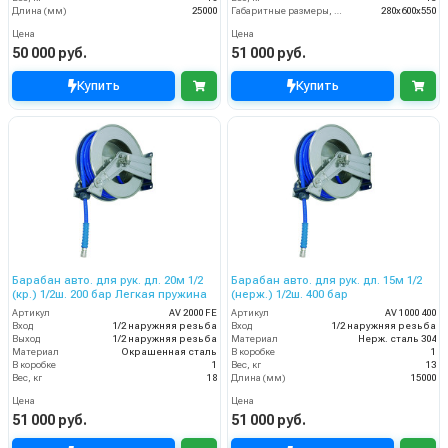
Длина (мм)
25000
Габаритные размеры, мм
280x600x550
Цена
Цена
50 000 руб.
51 000 руб.
Купить
Купить
Барабан авто. для рук. дл. 20м 1/2
Барабан авто. для рук. дл. 15м 1/2
(кр.) 1/2ш. 200 бар Легкая пружина
(нерж.) 1/2ш. 400 бар
Артикул
AV 2000 FE
Артикул
AV 1000 400
Вход
1/2 наружняя резьба
Вход
1/2 наружняя резьба
Выход
1/2 наружняя резьба
Материал
Нерж. сталь 304
Материал
Окрашенная сталь
В коробке
1
В коробке
1
Вес, кг
13
Вес, кг
18
Длина (мм)
15000
Цена
Цена
51 000 руб.
51 000 руб.