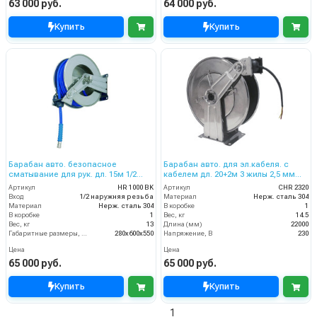
63 000 руб.
64 000 руб.
Купить
Купить
Барабан авто. безопасное
Барабан авто. для эл.кабеля. с
сматывание для рук. дл. 15м 1/2
кабелем дл. 20+2м 3 жилы 2,5 мм
(нерж.) 1/2ш. 200 бар
220В 16А IP65
Артикул
HR 1000 BK
Артикул
CHR 2320
Вход
1/2 наружняя резьба
Материал
Нерж. сталь 304
Материал
Нерж. сталь 304
В коробке
1
В коробке
1
Вес, кг
14.5
Вес, кг
13
Длина (мм)
22000
Габаритные размеры, мм
280x600x550
Напряжение, В
230
Цена
Цена
65 000 руб.
65 000 руб.
Купить
Купить
1