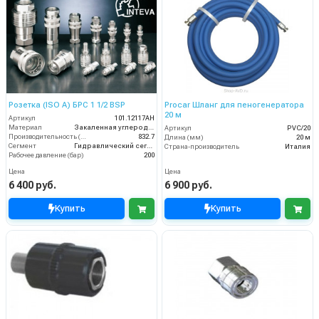
Розетка (ISO A) БРС 1 1/2 BSP
Procar Шланг для пеногенератора
20 м
Артикул
101.12117AH
Материал
Закаленная углеродистая сталь с цинковым покрытием
Артикул
PVC/20
Производительность (л/мин)
832.7
Длина (мм)
20 м
Сегмент
Гидравлический сегмент
Страна-производитель
Италия
Рабочее давление (бар)
200
Цена
Цена
6 400 руб.
6 900 руб.
Купить
Купить