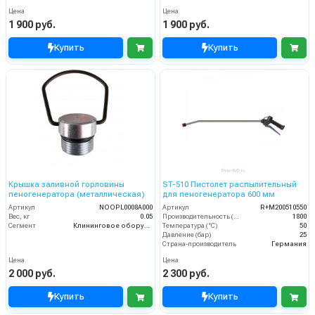
Цена
Цена
1 900 руб.
1 900 руб.
Купить
Купить
Крышка заливной горловины
ST-510 Пистолет распылительный
пеногенератора (металлическая)
для пеногенератора 600 мм
Артикул
NOOPL0008A000
Артикул
R+M200510550
Вес, кг
0.05
Производительность (л/ч)
1800
Сегмент
Клининговое оборудование
Температура (°C)
50
Давление (бар)
25
Страна-производитель
Германия
Цена
Цена
2 000 руб.
2 300 руб.
Купить
Купить