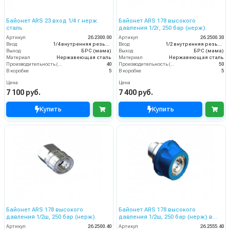
Байонет ARS 23 вход 1/4 г нерж.
Байонет ARS 178 высокого
сталь
давления 1/2г, 250 бар (нерж).
Артикул
26.2300.00
Артикул
26.2500.30
Вход
1/4 внутренняя резьба
Вход
1/2 внутренняя резьба
Выход
БРС (мама)
Выход
БРС (мама)
Материал
Нержавеющая сталь
Материал
Нержавеющая сталь
Производительность (л/мин)
40
Производительность (л/мин)
50
В коробке
5
В коробке
5
Цена
Цена
7 100 руб.
7 400 руб.
Купить
Купить
Байонет ARS 178 высокого
Байонет ARS 178 высокого
давления 1/2ш, 250 бар (нерж).
давления 1/2ш, 250 бар (нерж) в
синем пластике.
Артикул
26.2500.40
Артикул
26.2555.40