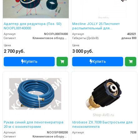
Адаптeр для редуктора (Поз. 50)
Mecline JOLLY 25 Пистолет
NOOPL00140000
распылительный для
пеногенератора в сборе 600 мм PP
Артикул
NOOPL0007A000
Артикул
402021
Сегмент
Клининговое оборудование
Габариты (ДхШхВ)
длина 800
Цена
Цена
2 700 руб.
3 000 руб.
Купить
Купить
Рукав синий для пеногенератора
Idrobase ZX.7038 Быстросъем для
20 м с коннекторами
пенокомплекта
Артикул
NOOSP000200
Артикул
7038
Сегмент
Клининговое оборудование