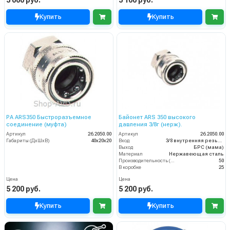
Купить
Купить
PA ARS350 Быстроразъемное
Байонет ARS 350 высокого
соединение (муфта)
давления 3/8г (нерж).
Артикул
26.2050.00
Артикул
26.2050.00
Габариты (ДхШхВ)
40х20х20
Вход
3/8 внутренняя резьба
Выход
БРС (мама)
Материал
Нержавеющая сталь
Производительность (л/мин)
50
В коробке
25
Цена
Цена
5 200 руб.
5 200 руб.
Купить
Купить