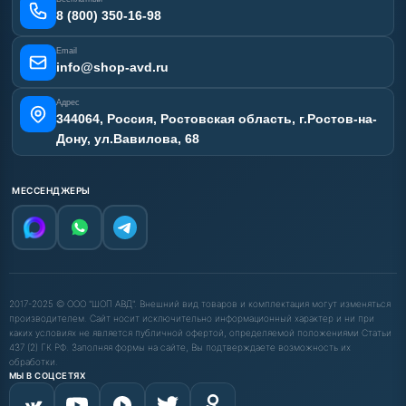
Карта сайта
8 (800) 350-16-98
Email
info@shop-avd.ru
Адрес
344064, Россия, Ростовская область, г.Ростов-на-
Дону, ул.Вавилова, 68
МЕССЕНДЖЕРЫ
2017-2025 © ООО "ШОП АВД". Внешний вид товаров и комплектация могут изменяться
производителем. Сайт носит исключительно информационный характер и ни при
каких условиях не является публичной офертой, определяемой положениями Статьи
437 (2) ГК РФ. Заполняя формы на сайте, Вы подтверждаете возможность их
обработки.
МЫ В СОЦСЕТЯХ