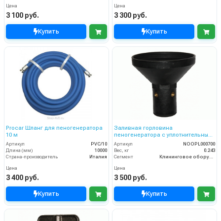
Цена
Цена
3 100 руб.
3 300 руб.
Купить
Купить
Procar Шланг для пеногенератора
Заливная горловина
10 м
пеногенератора с уплотнительным
кольцом (Поз. 9)
Артикул
PVC/10
Артикул
NOOPL000700
Длина (мм)
10000
Вес, кг
0.243
Страна-производитель
Италия
Сегмент
Клининговое оборудование
Цена
Цена
3 400 руб.
3 500 руб.
Купить
Купить