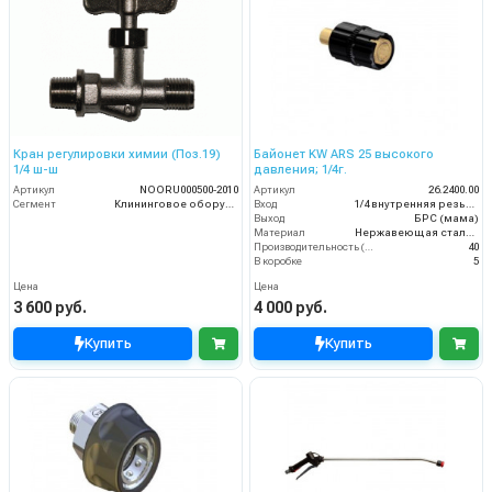
Кран регулировки химии (Поз.19)
Байонет KW ARS 25 высокого
1/4 ш-ш
давления; 1/4г.
Артикул
NOORU000500-2010
Артикул
26.2400.00
Сегмент
Клининговое оборудование
Вход
1/4 внутренняя резьба
Выход
БРС (мама)
Материал
Нержавеющая сталь + Латунь
Производительность (л/мин)
40
В коробке
5
Цена
Цена
3 600 руб.
4 000 руб.
Купить
Купить