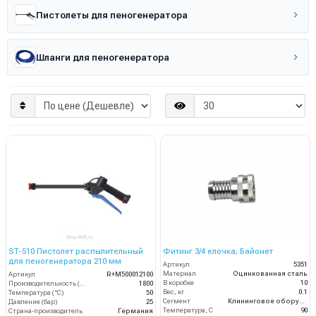
Пистолеты для пеногенератора
Шланги для пеногенератора
ST-510 Пистолет распылительный
Фитинг 3/4 елочка; Байонет
для пеногенератора 210 мм
Артикул
5351
Материал
Оцинкованная сталь
Артикул
R+M500012100
В коробке
10
Производительность (л/ч)
1800
Вес, кг
0.1
Температура (°C)
50
Сегмент
Клининговое оборудование
Давление (бар)
25
Температура, C
90
Страна-производитель
Германия