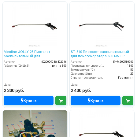
Mecline JOLLY 25 Пистолет
ST-510 Пистолет распылительный
распылительный для
для пеногенератора 600 мм PP
пеногенератора в сборе 600 мм
Артикул
4020009046/402046
Артикул
R+M200510700
Габариты (ДхШхВ)
длина 800
Производительность (л/ч)
1800
Температура (°C)
50
Давление (бар)
25
Страна-производитель
Германия
Цена
Цена
2 300 руб.
2 400 руб.
Купить
Купить