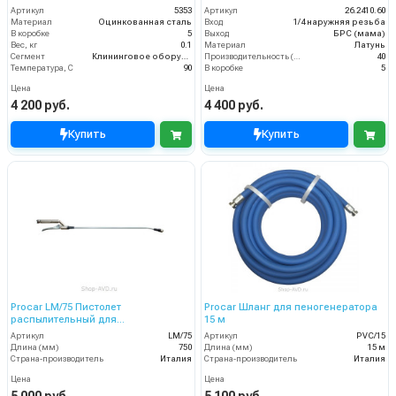
Артикул
5353
Артикул
26.2410.60
Материал
Оцинкованная сталь
Вход
1/4 наружняя резьба
В коробке
5
Выход
БРС (мама)
Вес, кг
0.1
Материал
Латунь
Сегмент
Клининговое оборудование
Производительность (л/мин)
40
Температура, C
90
В коробке
5
Цена
Цена
4 200 руб.
4 400 руб.
Купить
Купить
Procar LM/75 Пистолет
Procar Шланг для пеногенератора
распылительный для
15 м
пеногенератора в сборе 750 мм
Артикул
LM/75
Артикул
PVC/15
Длина (мм)
750
Длина (мм)
15 м
Страна-производитель
Италия
Страна-производитель
Италия
Цена
Цена
5 000 руб.
5 100 руб.