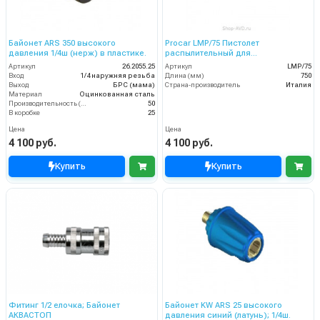
Байонет ARS 350 высокого
Procar LMP/75 Пистолет
давления 1/4ш (нерж) в пластике.
распылительный для
пеногенератора в сборе 750 мм
Артикул
26.2055.25
Артикул
LMP/75
Вход
1/4 наружняя резьба
Длина (мм)
750
Выход
БРС (мама)
Страна-производитель
Италия
Материал
Оцинкованная сталь
Производительность (л/мин)
50
В коробке
25
Цена
Цена
4 100 руб.
4 100 руб.
Купить
Купить
Фитинг 1/2 елочка; Байонет
Байонет KW ARS 25 высокого
АКВАСТОП
давления синий (латунь); 1/4ш.