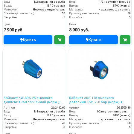
Вход
1/2 наружняя резьба
Вход
1/2 наружняя резьба
Выход
БРС (мама)
Выход
БРС (мама)
Материал
Нержавеющая сталь
Материал
Нержавеющая сталь
Производительность (л/мин)
50
Производительность (л/мин)
50
В коробке
5
В коробке
5
Цена
Цена
7 900 руб.
8 900 руб.
Купить
Купить
Байонет KW ARS 25 высокого
Байонет ARS 178 высокого
давления 350 бар; синий (нерж.);
давления 1/2г, 250 бар (нерж) в
1/4ш.
синем пластике.
Артикул
26.2440.60
Артикул
26.2555.30
Вход
1/4 наружняя резьба
Вход
1/2 внутренняя резьба
Выход
БРС (мама)
Выход
БРС (мама)
Материал
Нержавеющая сталь
Материал
Нержавеющая сталь
Производительность (л/мин)
40
Производительность (л/мин)
50
В коробке
5
В коробке
5