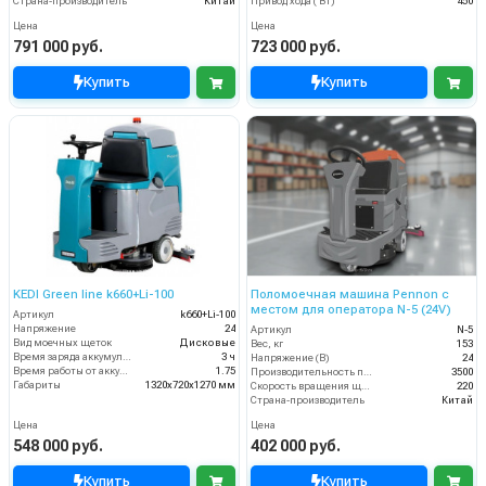
Страна-производитель
Китай
Привод хода ( Вт)
450
Цена
Цена
791 000 руб.
723 000 руб.
Купить
Купить
KEDI Green line k660+Li-100
Поломоечная машина Pennon с
местом для оператора N-5 (24V)
Артикул
k660+Li-100
Напряжение
24
Артикул
N-5
Вид моечных щеток
Дисковые
Вес, кг
153
Время заряда аккумуляторов
3 ч
Напряжение (В)
24
Время работы от аккумуляторов (ч)
1.75
Производительность по площади (м2/ч)
3500
Габариты
1320х720х1270 мм
Скорость вращения щётки (об/мин)
220
Страна-производитель
Китай
Цена
Цена
548 000 руб.
402 000 руб.
Купить
Купить