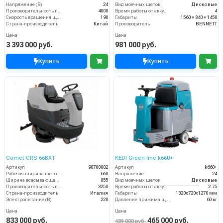
Напряжение (В)
24
Вид моечных щеток
Дисковые
Производительность по площади (м2/ч)
4000
Время работы от аккумуляторов (ч)
4
Скорость вращения щётки (об/мин)
190
Габариты
1560 × 840 × 1450
Страна-производитель
Китай
Производитель
BENNETT
Цена
Цена
3 393 000 руб.
981 000 руб.
Купить
Купить
Comet CRS 66BXT
KEDI Green line k660+
Артикул
90700002
Артикул
k660+
Рабочая ширина щеток (мм)
660
Напряжение
24
Ширина всасывающей балки (мм)
855
Вид моечных щеток
Дисковые
Производительность по площади (м2/ч)
3250
Время работы от аккумуляторов (ч)
2.75
Страна-производитель
Италия
Габариты
1320х720х1270 мм
Электропитание (В)
220
Давление прижима щеток
60 кг
Цена
Цена
833 000 руб.
465 000 руб.
489 000 руб.