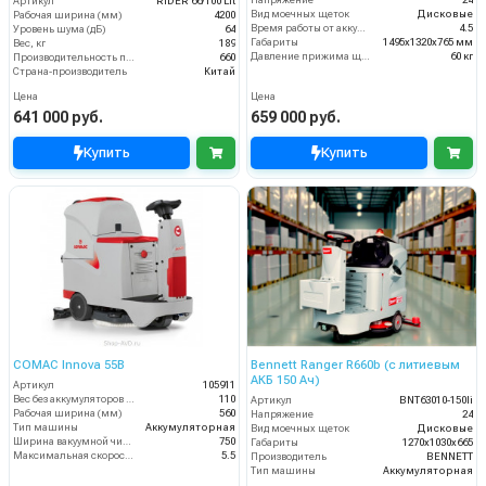
Артикул
RIDER 66/100 Lit
Вид моечных щеток
Дисковые
Рабочая ширина (мм)
4200
Время работы от аккумуляторов (ч)
4.5
Уровень шума (дБ)
64
Габариты
1495х1320х765 мм
Вес, кг
189
Давление прижима щеток
60 кг
Производительность по площади (м2/ч)
660
Страна-производитель
Китай
Цена
Цена
641 000 руб.
659 000 руб.
Купить
Купить
COMAC Innova 55B
Bennett Ranger R660b (с литиевым
АКБ 150 Ач)
Артикул
105911
Вес без аккумуляторов (кг)
110
Артикул
BNT63010-150li
Рабочая ширина (мм)
560
Напряжение
24
Тип машины
Аккумуляторная
Вид моечных щеток
Дисковые
Ширина вакуумной чистки (мм)
750
Габариты
1270х1030х665
Максимальная скорость движения (км/ч)
5.5
Производитель
BENNETT
Тип машины
Аккумуляторная