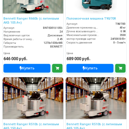
Bennett Ranger R660b (с литиевым
Поломоечная машина T90/70R
АКБ 105 Ач)
Артикул
T90/70R
Давление прижима щеток
40 кг
Артикул
BNT63010-105li
Длина всасывающего шланга (м)
0.98
Напряжение
24
Максимальная производительность (кв.м/час)
3500
Вид моечных щеток
Дисковые
мотор привода щетки
24/500 В/Вт
Время работы от аккумуляторов (ч)
2.45
Скорость движения
0～5 км/ч
Габариты
1270х1030х665
Производитель
BENNETT
Цена
Цена
646 000 руб.
689 000 руб.
Купить
Купить
Bennett Ranger R510b (с литиевым
Bennett Ranger R510b (с литиевым
АКБ 150 Ач)
АКБ 105 Ач)