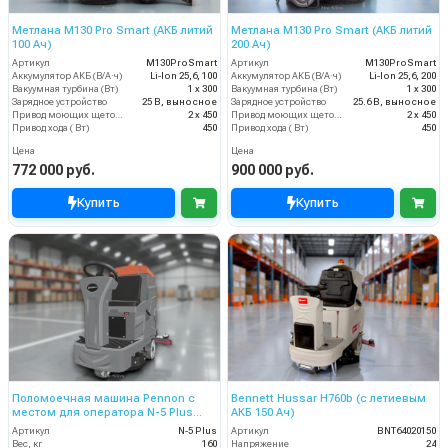
Метлана М130 Pro Smart (АКБ литий
Метлана М130 Pro Smart (АКБ литий
100 Ач)
200 Ач)
Артикул
М130ProSmart
Артикул
М130ProSmart
Аккумулятор АКБ (В/А·ч)
Li-Ion 25,6, 100
Аккумулятор АКБ (В/А·ч)
Li-Ion 25,6, 200
Вакуумная турбина (Вт)
1 х 300
Вакуумная турбина (Вт)
1 х 300
Зарядное устройство
25 В, выносное
Зарядное устройство
25.6 В, выносное
Привод моющих щеток (Вт)
2 х 450
Привод моющих щеток (Вт)
2 х 450
Привод хода ( Вт)
450
Привод хода ( Вт)
450
Цена
Цена
772 000 руб.
900 000 руб.
Купить
Купить
Поломоечная машина Pennon с
Bennett Hussar H760b (с летиевым
местом для оператора N-5 Plus
АКБ 150 Ач)
(24V)
Артикул
N-5 Plus
Артикул
BNT64020150
Вес, кг
160
Напряжение
24