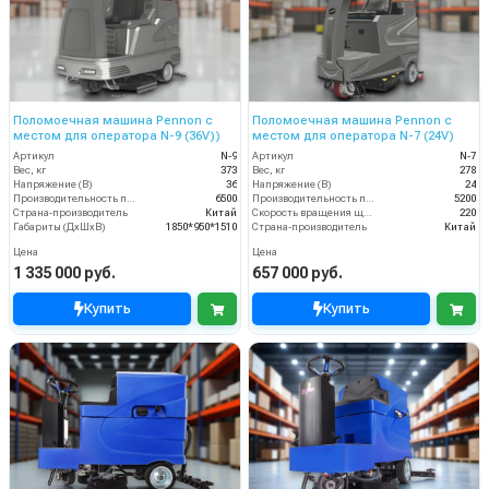
Поломоечная машина Pennon с
Поломоечная машина Pennon с
местом для оператора N-9 (36V))
местом для оператора N-7 (24V)
Артикул
N-9
Артикул
N-7
Вес, кг
373
Вес, кг
278
Напряжение (В)
36
Напряжение (В)
24
Производительность по площади (м2/ч)
6500
Производительность по площади (м2/ч)
5200
Страна-производитель
Китай
Скорость вращения щётки (об/мин)
220
Габариты (ДхШхВ)
1850*950*1510
Страна-производитель
Китай
Цена
Цена
1 335 000 руб.
657 000 руб.
Купить
Купить