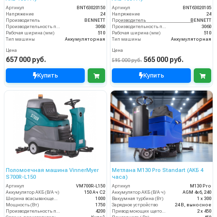
Артикул
BNT63020150
Артикул
BNT63020105
Напряжение
24
Напряжение
24
Производитель
BENNETT
Производитель
BENNETT
Производительность по площади
3060
Производительность по площади
3060
Рабочая ширина (мм)
510
Рабочая ширина (мм)
510
Тип машины
Аккумуляторная
Тип машины
Аккумуляторная
Цена
Цена
657 000 руб.
565 000 руб.
595 000 руб.
Купить
Купить
Поломоечная машина VinnerMyer
Метлана М130 Pro Standart (АКБ 4
S700R-L150
часа)
Артикул
VM700R-L150
Артикул
М130 Pro
Аккумулятор АКБ (В/А·ч)
150 Ач С2
Аккумулятор АКБ (В/А·ч)
AGM 4х6, 240
Ширина всасывающей балки (мм)
1000
Вакуумная турбина (Вт)
1 х 300
Мощность (Вт)
1750
Зарядное устройство
24 В, выносное
Производительность по площади (м2/ч)
4200
Привод моющих щеток (Вт)
2 х 450