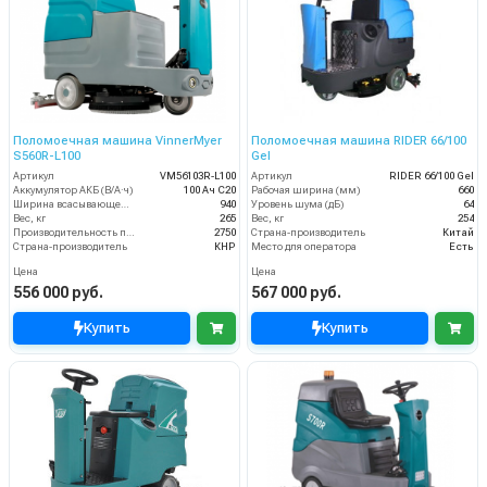
Поломоечная машина VinnerMyer
Поломоечная машина RIDER 66/100
S560R-L100
Gel
Артикул
VM56103R-L100
Артикул
RIDER 66/100 Gel
Аккумулятор АКБ (В/А·ч)
100 Ач С20
Рабочая ширина (мм)
660
Ширина всасывающей балки (мм)
940
Уровень шума (дБ)
64
Вес, кг
265
Вес, кг
254
Производительность по площади (м2/ч)
2750
Страна-производитель
Китай
Страна-производитель
КНР
Место для оператора
Есть
Цена
Цена
556 000 руб.
567 000 руб.
Купить
Купить