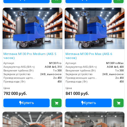
Метлана М130 Pro Medium (АКБ 5
Метлана М130 Pro Max (АКБ 6
часов)
часов)
Артикул
М130 Pro
Артикул
М130ProMax
Аккумулятор АКБ (В/А·ч)
AGM 4х6, 310
Аккумулятор АКБ (В/А·ч)
AGM 4х6, 400
Вакуумная турбина (Вт)
1 х 300
Вакуумная турбина (Вт)
1 х 300
Зарядное устройство
24 В, выносное
Зарядное устройство
24 В, выносное
Привод моющих щеток (Вт)
2 х 450
Привод моющих щеток (Вт)
2 х 450
Привод хода ( Вт)
450
Привод хода ( Вт)
450
Цена
Цена
792 000 руб.
841 000 руб.
Купить
Купить