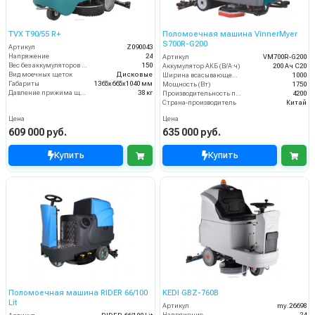
TVX T90/55 R+
Поломоечная машина VinnerMyer
S700R-G200
Артикул
Z090043
Напряжение
24
Артикул
VM700R-G200
Вес без аккумуляторов (кг)
150
Аккумулятор АКБ (В/А·ч)
200 Ач С20
Вид моечных щеток
Дисковые
Ширина всасывающей балки (мм)
1000
Габариты
1365х665х1040 мм
Мощность (Вт)
1750
Давление прижима щеток
38 кг
Производительность по площади (м2/ч)
4200
Страна-производитель
Китай
Цена
Цена
609 000 руб.
635 000 руб.
Купить
Купить
Поломоечная машина RIDER 66/100
KEDI GBZ-760B
Lit
Артикул
my.26698
Напряжение
24