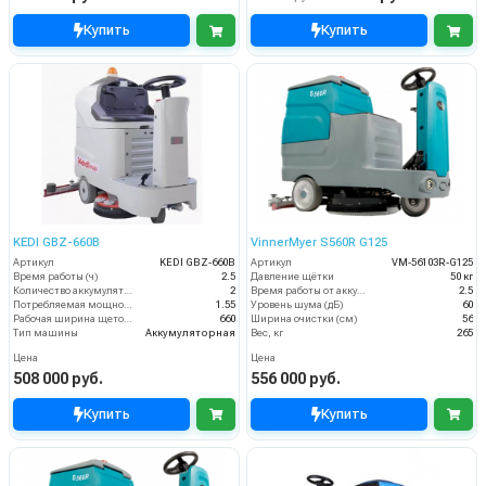
Купить
Купить
KEDI GBZ-660B
VinnerMyer S560R G125
Артикул
KEDI GBZ-660B
Артикул
VM-56103R-G125
Время работы (ч)
2.5
Давление щётки
50 кг
Количество аккумуляторов (шт)
2
Время работы от аккумуляторов (ч)
2.5
Потребляемая мощность (кВт)
1.55
Уровень шума (дБ)
60
Рабочая ширина щеток (мм)
660
Ширина очистки (см)
56
Тип машины
Аккумуляторная
Вес, кг
265
Цена
Цена
508 000 руб.
556 000 руб.
Купить
Купить