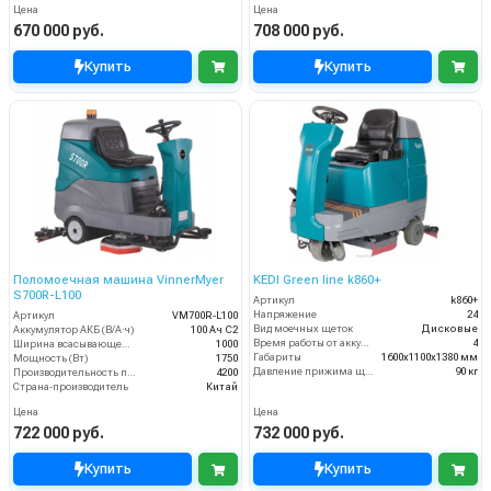
Цена
Цена
670 000 руб.
708 000 руб.
Купить
Купить
Поломоечная машина VinnerMyer
KEDI Green line k860+
S700R-L100
Артикул
k860+
Напряжение
24
Артикул
VM700R-L100
Вид моечных щеток
Дисковые
Аккумулятор АКБ (В/А·ч)
100 Ач С2
Время работы от аккумуляторов (ч)
4
Ширина всасывающей балки (мм)
1000
Габариты
1600х1100х1380 мм
Мощность (Вт)
1750
Давление прижима щеток
90 кг
Производительность по площади (м2/ч)
4200
Страна-производитель
Китай
Цена
Цена
722 000 руб.
732 000 руб.
Купить
Купить