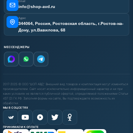
Email
info@shop-avd.ru
Адрес
344064, Россия, Ростовская область, г.Ростов-на-
Дону, ул.Вавилова, 68
МЕССЕНДЖЕРЫ
2017-2025 © ООО "ШОП АВД". Внешний вид товаров и комплектация могут изменяться
производителем. Сайт носит исключительно информационный характер и ни при
каких условиях не является публичной офертой, определяемой положениями Статьи
437 (2) ГК РФ. Заполняя формы на сайте, Вы подтверждаете возможность их
обработки.
МЫ В СОЦСЕТЯХ
ПРИНИМАЕМ К ОПЛАТЕ