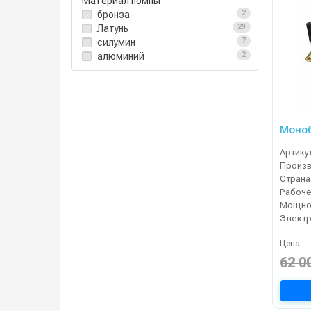
Материал помпы
бронза
2
Латунь
29
силумин
7
алюминий
2
Моноб
Артику
Страна
Мощнос
Электр
Цена
62 0