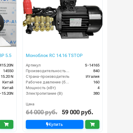
P 5.5
Моноблок RC 14.16 TSTOP
M15.20N
Артикул
S-14165
14550
Производительность (л/ч)
840
15.20 N
Страна-производитель
Италия
Китай
Рабочее давление (бар)
160
Китай
Мощность (кВт)
4
-15.20N
Электропитание (В)
380
Цена
64 000 руб.
59 000 руб.
Купить