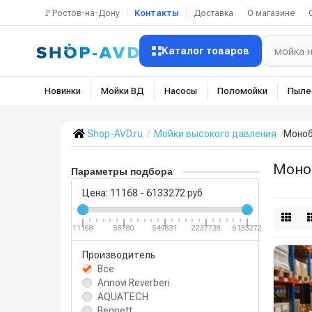
🚩Ростов-на-Дону
Контакты
Доставка
О магазине
Каталог товаров
Новинки
Мойки ВД
Насосы
Поломойки
Пыле
Shop-AVD.ru
Мойки высокого давления
Моноб
Моно
Параметры подбора
Цена:
11168
-
6133272
руб
11168
58780
549831
2237738
6133272
Производитель
Все
Annovi Reverberi
AQUATECH
Bennett