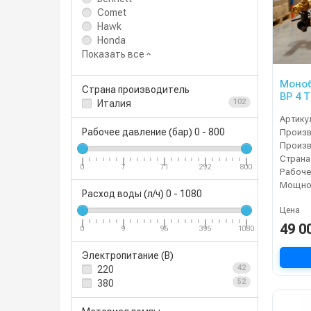
Comet
Hawk
Honda
Показать все
Моноб
Страна производитель
ВР 4 
Италия
102
авари
Артику
давле
Рабочее давление (бар)
0
-
800
элект
Страна
0
7
71
292
800
Мощнос
Расход воды (л/ч)
0
-
1080
Цена
49 0
0
9
96
395
1080
Электропитание (В)
220
42
380
52