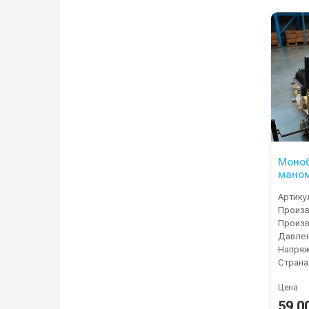
Моноб
маном
запус
Артику
Давлен
Напряж
Страна
Цена
59 0