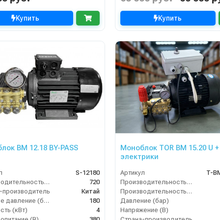
Купить
Купить
лок BM 12.18 BY-PASS
Моноблок TOR BM 15.20 U +
электрики
л
S-12180
Артикул
T-B
Производительность (л/ч)
720
Производительность (л/мин)
-производитель
Китай
Производительность (л/ч)
Рабочее давление (бар)
180
Давление (бар)
ть (кВт)
4
Напряжение (В)
опитание (В)
380
Страна-производитель