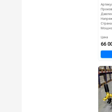
Артику
Давлен
Напряж
Страна
Мощнос
Цена
66 0