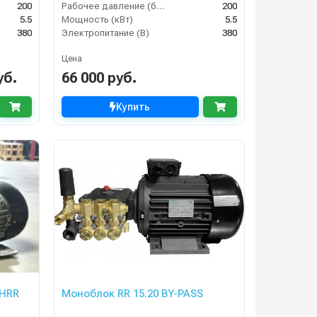
200
Рабочее давление (бар)
200
5.5
Мощность (кВт)
5.5
380
Электропитание (В)
380
Цена
уб.
66 000 руб.
Купить
 HRR
Моноблок RR 15.20 BY-PASS