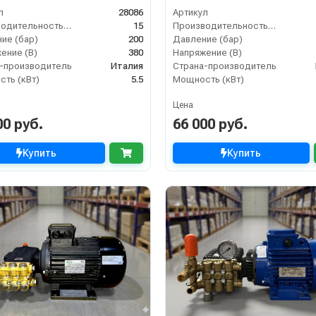
л
28086
Артикул
Производительность (л/мин)
15
Производительность (л/мин)
ие (бар)
200
Давление (бар)
ение (В)
380
Напряжение (В)
-производитель
Италия
Страна-производитель
ть (кВт)
5.5
Мощность (кВт)
Цена
00 руб.
66 000 руб.
Купить
Купить