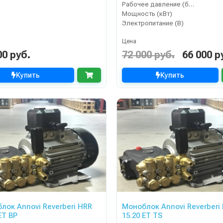
Рабочее давление (бар)
Мощность (кВт)
Электропитание (В)
Цена
00 руб.
72 000 руб.
66 000 р
Купить
Купить
лок Annovi Reverberi HRR
Моноблок Annovi Reverberi
ET BP
15.20 ET TS