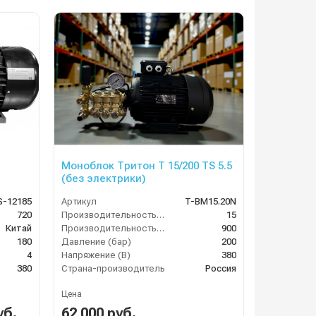
Моноблок Тритон T 15/200 TS 5.5
(без электрики)
S-12185
Артикул
T-BM15.20N
720
Производительность (л/мин)
15
Китай
Производительность (л/ч)
900
180
Давление (бар)
200
4
Напряжение (В)
380
380
Страна-производитель
Россия
Цена
уб.
62 000 руб.