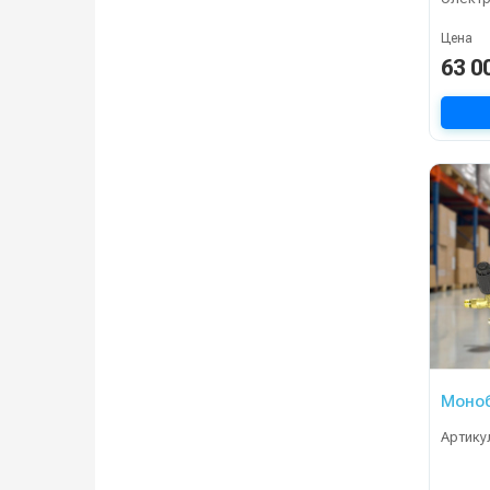
Цена
63 0
Моноб
Артику