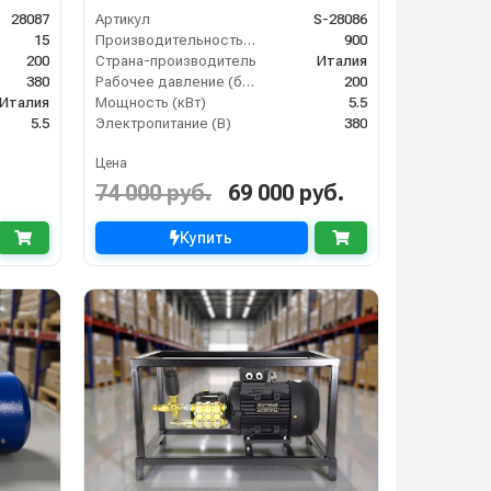
28087
Артикул
S-28086
15
Производительность (л/ч)
900
200
Страна-производитель
Италия
380
Рабочее давление (бар)
200
Италия
Мощность (кВт)
5.5
5.5
Электропитание (В)
380
Цена
74 000 руб.
69 000 руб.
Купить