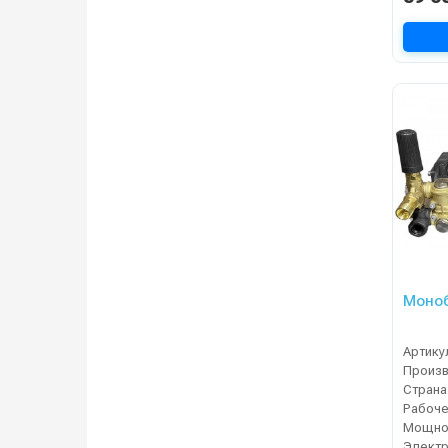
Моноб
Артику
Страна
Мощнос
Электр