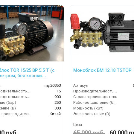
лок TOR 15/25 BP 5.5 T (с
Моноблок BM 12.18 TSTOP
етром, без кнопки
ка)
л
my.20853
Артикул
Производительность (л/мин)
15
Производительность (л/ч)
Производительность (л/ч)
900
Страна-производитель
ие (бар)
250
Рабочее давление (бар)
ение (В)
380
Мощность (кВт)
-производитель
Китай
Электропитание (В)
Цена
00 руб.
65 000 руб.
60 000 р