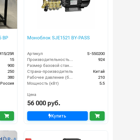
5 ВР
Моноблок SJE1521 BY-PASS
M15/25R
Артикул
S-550200
15
Производительность (л/ч)
924
900
Размер базовой станции (ДхШхВ)
250
Страна-производитель
Китай
380
Рабочее давление (бар)
210
Россия
Мощность (кВт)
5.5
Цена
56 000 руб.
Купить