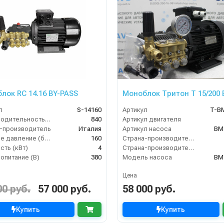
лок RC 14.16 BY-PASS
Моноблок Тритон T 15/200 B
л
S-14160
Артикул
T-B
Производительность (л/ч)
840
Артикул двигателя
-производитель
Италия
Артикул насоса
BM 
Рабочее давление (бар)
160
Страна-производитель двигателя
ть (кВт)
4
Страна-производитель насоса
опитание (В)
380
Модель насоса
BM
Цена
00 руб.
57 000 руб.
58 000 руб.
Купить
Купить