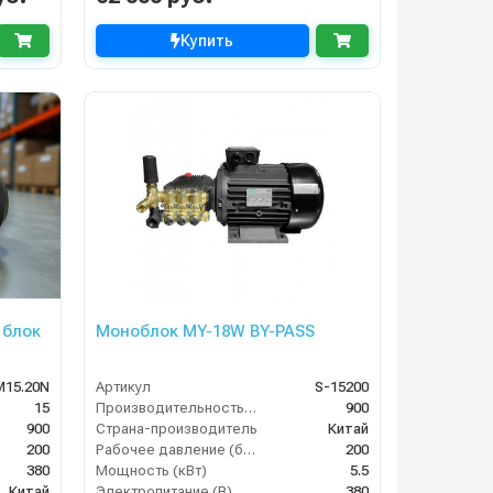
Купить
 блок
Моноблок MY-18W BY-PASS
M15.20N
Артикул
S-15200
15
Производительность (л/ч)
900
900
Страна-производитель
Китай
200
Рабочее давление (бар)
200
380
Мощность (кВт)
5.5
Китай
Электропитание (В)
380