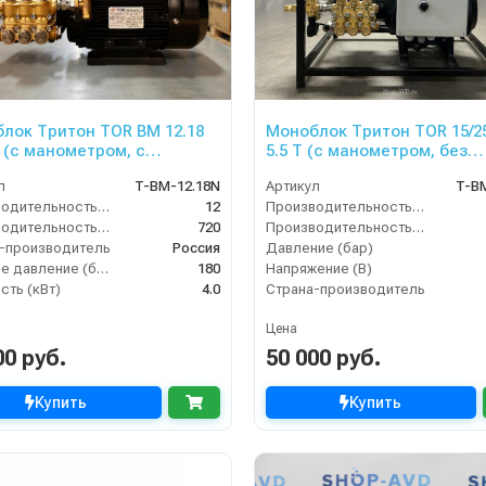
лок Тритон TOR ВМ 12.18
Моноблок Тритон TOR 15/2
Т (с манометром, с
5.5 T (с манометром, без
йным регулятором
электрики)
л
T-BM-12.18N
Артикул
T-B
ния SVL17 170 бар, без
Производительность (л/мин)
12
Производительность (л/мин)
рики)
Производительность (л/ч)
720
Производительность (л/ч)
-производитель
Россия
Давление (бар)
Рабочее давление (бар)
180
Напряжение (В)
ть (кВт)
4.0
Страна-производитель
Цена
00 руб.
50 000 руб.
Купить
Купить