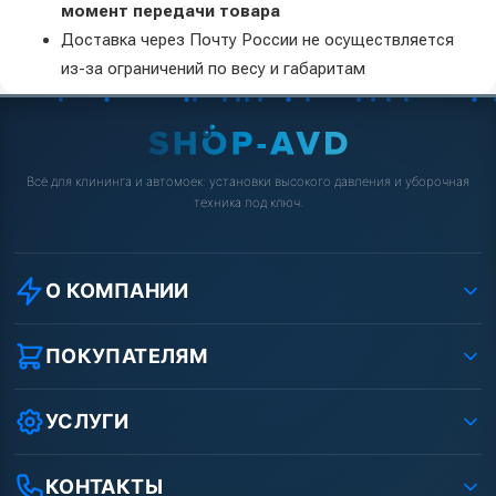
момент передачи товара
Доставка через Почту России не осуществляется
из-за ограничений по весу и габаритам
Всё для клининга и автомоек: установки высокого давления и уборочная
техника под ключ.
О КОМПАНИИ
О компании
Реквизиты ООО «Шоп АВД»
ПОКУПАТЕЛЯМ
Защита данных клиента
Как заказать?
Условия соглашения
Оплата
УСЛУГИ
Вакансии
Доставка
Ремонт АВД
Рассрочка
Гарантия
Сертификаты
КОНТАКТЫ
Статьи