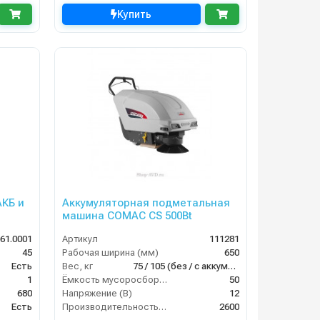
Купить
АКБ и
Аккумуляторная подметальная
машина COMAC CS 500Bt
061.0001
Артикул
111281
45
Рабочая ширина (мм)
650
Есть
Вес, кг
75 / 105 (без / с аккумуляторами)
1
Ёмкость мусоросборника (л)
50
680
Напряжение (В)
12
Есть
Производительность по площади (м2/ч)
2600