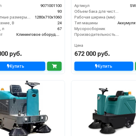
КБ и ЗУ
л
9071001100
Артикул
SW
93
Объем бака для чистой воды, л
Габаритные размеры, мм
1280x710x1060
Рабочая ширина (мм)
ение, В
24
Тип машины
Аккумуля
 л
67
Мусоросборник
нт
Клининговое оборудование
Производительность по площади (м2/ч)
Цена
000 руб.
672 000 руб.
Купить
Купить