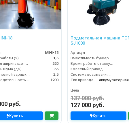
INI-18
Подметальная машина TO
SJ1000
л
MINI-18
Артикул
работы (ч)
1,5
Вместимость бункера (л)
Рабочая ширина щеток (мм)
520
Время работы от аккумуляторов (ч)
ь шума (дБ)
65
Колёсный привод
Время полной зарядки аккумулятора (ч)
2,5
Система всасывания пыли
Производительность по площади (м2/ч)
1200
Тип привода
Цена
137 000 руб.
000 руб.
127 000 руб.
Купить
Купить