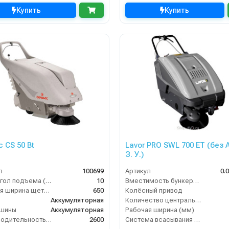
Купить
Купить
 CS 50 Bt
Lavor PRO SWL 700 ET (без 
З. У.)
л
100699
Артикул
0.
Макс. угол подъема (%)
10
Вместимость бункера (л)
Рабочая ширина щеток (мм)
650
Колёсный привод
Аккумуляторная
Количество центральных мусоросборных валиков (шт)
ашины
Аккумуляторная
Рабочая ширина (мм)
Производительность по площади (м2/ч)
2600
Система всасывания пыли