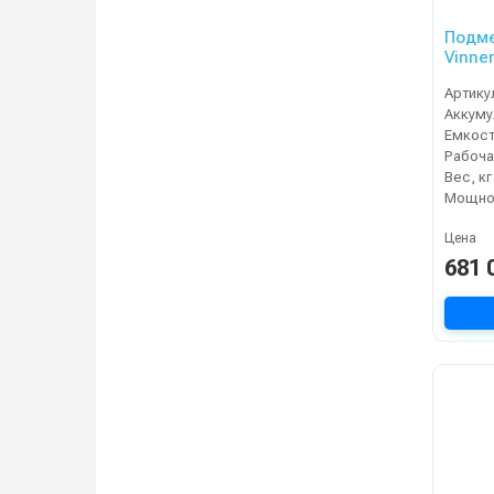
Подм
Vinne
Артику
Рабоча
Вес, кг
Мощнос
Цена
681 