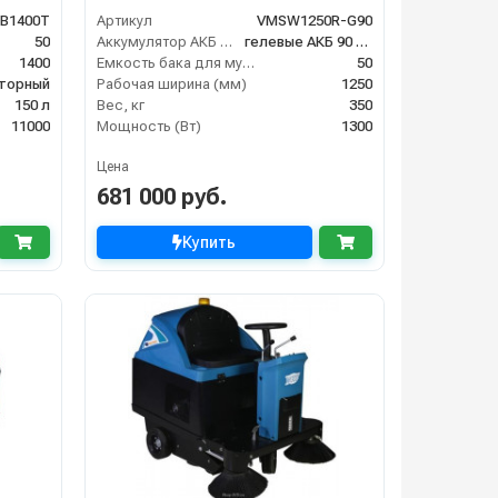
B1400T
Артикул
VMSW1250R-G90
50
Аккумулятор АКБ (В/А·ч)
гелевые АКБ 90 Ач С20
1400
Емкость бака для мусора (л)
50
торный
Рабочая ширина (мм)
1250
150 л
Вес, кг
350
11000
Мощность (Вт)
1300
Цена
681 000 руб.
Купить