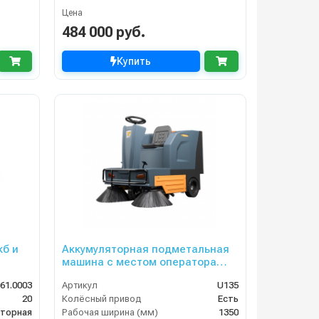
Цена
484 000 руб.
Купить
кб и
Аккумуляторная подметальная
машина с местом оператора
Chancee U135
061.0003
Артикул
U135
20
Колёсный привод
Есть
яторная
Рабочая ширина (мм)
1350