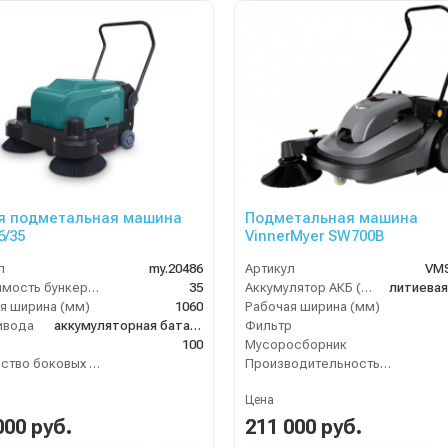
я подметальная машина
Подметальная машина
6/35
VinnerMyer SW700B
л
my.20486
Артикул
VM
Вместимость бункера (л)
35
Аккумулятор АКБ (В/А·ч)
я ширина (мм)
1060
Рабочая ширина (мм)
ивода
аккумуляторная батарея
Фильтр
100
Мусоросборник
Количество боковых подметальных щёток (шт)
Производительность по площади (м2/ч)
Цена
000 руб.
211 000 руб.