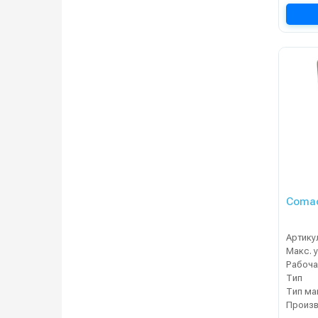
Comac
Артику
Тип
Тип м