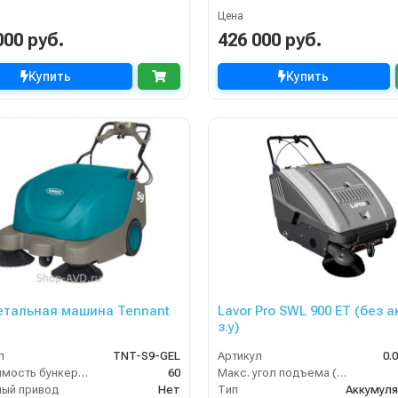
Цена
000 руб.
426 000 руб.
Купить
Купить
тальная машина Tennant
Lavor Pro SWL 900 ET (без а
з.у)
л
TNT-S9-GEL
Артикул
0.
Вместимость бункера (л)
60
Макс. угол подъема (%)
ый привод
Нет
Тип
Аккумул