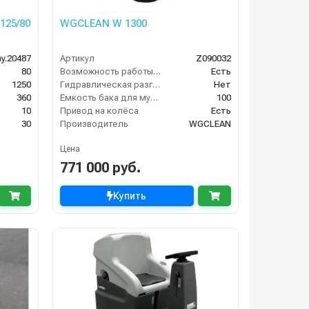
125/80
WGCLEAN W 1300
y.20487
Артикул
Z090032
80
Возможность работы внутри помещения
Есть
1250
Гидравлическая разгрузка
Нет
360
Емкость бака для мусора (л)
100
10
Привод на колёса
Есть
30
Производитель
WGCLEAN
Цена
771 000 руб.
Купить