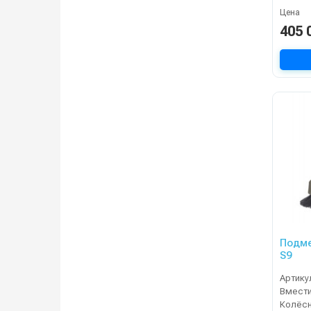
Цена
405 
Подме
S9
Артику
Колёсн