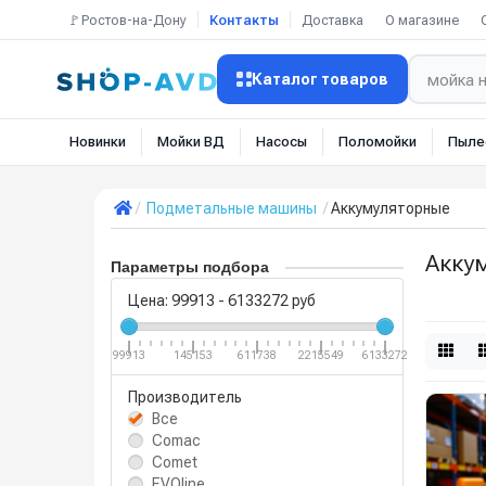
🚩Ростов-на-Дону
Контакты
Доставка
О магазине
Каталог товаров
Новинки
Мойки ВД
Насосы
Поломойки
Пыле
Подметальные машины
Аккумуляторные
Акку
Параметры подбора
Цена:
99913
-
6133272
руб
99913
145153
611738
2215549
6133272
Производитель
Все
Comac
Comet
EVOline