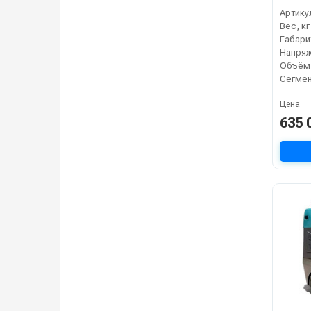
без А
Артику
Вес, кг
Напряж
Объём,
Сегме
Цена
635 