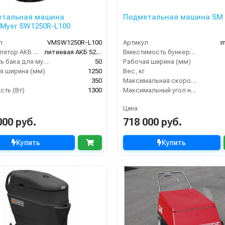
етальная машина
Подметальная машина SM 
rMyer SW1250R-L100
л
VMSW1250R-L100
Артикул
m
Аккумулятор АКБ (В/А·ч)
литиевая АКБ 52 Ач С2
Вместимость бункера (л)
Емкость бака для мусора (л)
50
Рабочая ширина (мм)
я ширина (мм)
1250
Вес, кг
350
Максимальная скорость движения (км/ч)
ть (Вт)
1300
Максимальный угол наклона (%)
Цена
000 руб.
718 000 руб.
Купить
Купить