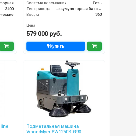
яторная
Система всасывания пыли
Есть
3400
Тип привода
аккумуляторная батарея
ческие
Вес, кг
363
Цена
579 000 руб.
Купить
line
Подметальная машина
VinnerMyer SW1250R-G90