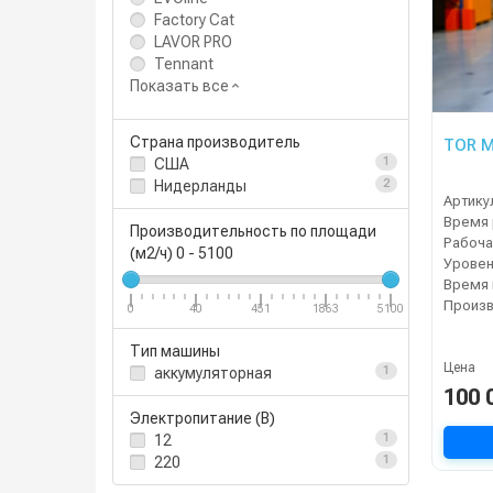
Factory Cat
LAVOR PRO
Tennant
Показать все
Страна производитель
TOR M
США
1
Нидерланды
2
Артику
Время 
Производительность по площади
(м2/ч)
0
-
5100
Уровен
0
40
451
1863
5100
Тип машины
Цена
аккумуляторная
1
100 
Электропитание (В)
12
1
220
1