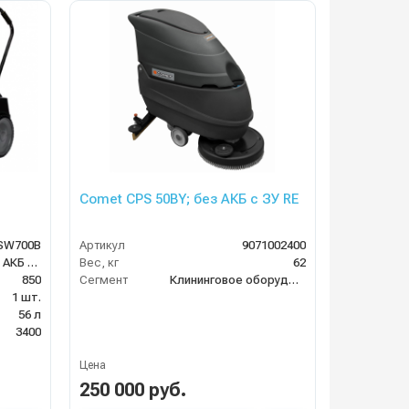
Comet CPS 50BY; без АКБ с ЗУ RE
SW700B
Артикул
9071002400
литиевая АКБ 24Ач
Вес, кг
62
850
Сегмент
Клининговое оборудование
1 шт.
56 л
3400
Цена
250 000 руб.