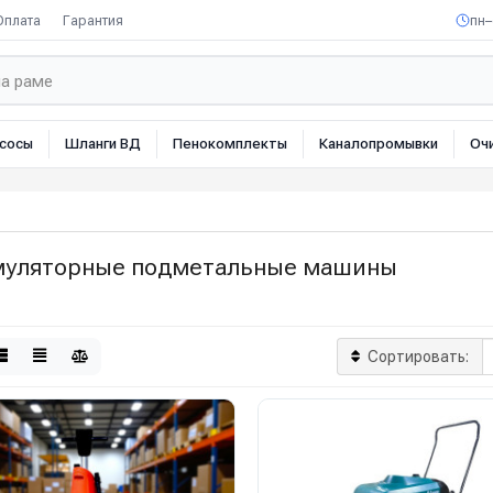
Оплата
Гарантия
пн–
сосы
Шланги ВД
Пенокомплекты
Каналопромывки
Оч
муляторные подметальные машины
Сортировать: