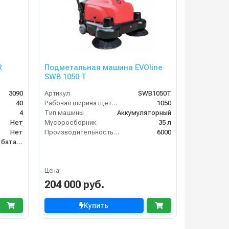
R
Подметальная машина EVOline
SWB 1050 T
3090
Артикул
SWB1050T
40
Рабочая ширина щетки, мм
1050
4
Тип машины
Аккумуляторный
Нет
Мусоросборник
35 л
Нет
Производительность по площади (м2/ч)
6000
аккумуляторная батарея
Цена
204 000 руб.
Купить