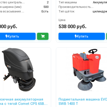
Количество центральных мусоросборных валиков (шт)
2
Тип машины
Аккумул
я ширина (мм)
500
Производительность по площади (м2/ч)
Система всасывания пыли
Есть
Тип щёток
цилиндри
Цена
000 руб.
538 000 руб.
Купить
Купить
оечная аккумуляторная
Подметальная машина EVO
а с тягой Comet CPS 65BT;
SWB 1400 T