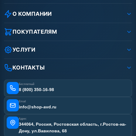
О КОМПАНИИ
О компании
Реквизиты ООО «Шоп АВД»
ПОКУПАТЕЛЯМ
Защита данных клиента
Как заказать?
Условия соглашения
Оплата
УСЛУГИ
Вакансии
Доставка
Ремонт АВД
Рассрочка
Гарантия
Сертификаты
КОНТАКТЫ
Статьи
Лизинг
Наши работы
Получить скидку
Отзывы наших клиентов
Бесплатный
Карта сайта
8 (800) 350-16-98
Email
info@shop-avd.ru
Адрес
344064, Россия, Ростовская область, г.Ростов-на-
Дону, ул.Вавилова, 68