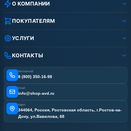
О КОМПАНИИ
О компании
Реквизиты ООО «Шоп АВД»
ПОКУПАТЕЛЯМ
Защита данных клиента
Как заказать?
Условия соглашения
Оплата
УСЛУГИ
Вакансии
Доставка
Ремонт АВД
Рассрочка
Гарантия
Сертификаты
КОНТАКТЫ
Статьи
Лизинг
Наши работы
Получить скидку
Отзывы наших клиентов
Бесплатный
Карта сайта
8 (800) 350-16-98
Email
info@shop-avd.ru
Адрес
344064, Россия, Ростовская область, г.Ростов-на-
Дону, ул.Вавилова, 68