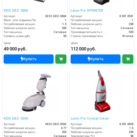
KEDI GBZ-380A
Lavor Pro SPRINTER
Артикул
KEDI GBZ-380A
Артикул
8.501.0501
Макс. угол подъема (%)
1
Потребляемая мощность (кВт)
1
Потребляемая мощность (кВт)
1.5
Рабочая ширина щеток (мм)
290
Рабочая ширина щеток (мм)
380
Тип машины
Сетевая
Тип машины
Сетевая
Производительность по площади (м2/ч)
500
Уровень шума (дБ)
80
Страна-производитель
Италия
Цена
Цена
49 000 руб.
112 000 руб.
Купить
Купить
KEDI GBZ-350A
Lavor Pro Crystal Clean
Артикул
KEDI GBZ-350A
Артикул
8.501.0508
Потребляемая мощность (кВт)
0.77
Потребляемая мощность (кВт)
1.5
Рабочая ширина щеток (мм)
350
Рабочая ширина щеток (мм)
290
Тип машины
Сетевая
Температура (°C)
90