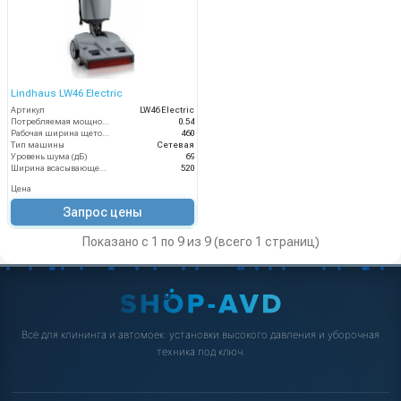
Lindhaus LW46 Electric
Артикул
LW46 Electric
Потребляемая мощность (кВт)
0.54
Рабочая ширина щеток (мм)
460
Тип машины
Сетевая
Уровень шума (дБ)
69
Ширина всасывающей балки (мм)
520
Цена
Запрос цены
Показано с 1 по 9 из 9 (всего 1 страниц)
Всё для клининга и автомоек: установки высокого давления и уборочная
техника под ключ.