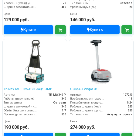
Уровень шума (дБ)
70
Тип машины
Сетевая
Ширина всасывающей балки (мм)
410
Уровень шума (дБ)
68
Цена
Цена
129 000 руб.
146 000 руб.
Купить
Купить
Truvox MULTIWASH 340/PUMP
COMAC Vispa XS
Артикул
TR-MW340-P
Артикул
107240
Рабочая ширина (мм)
340
Вес без аккумуляторов (кг)
18
Тип машины
Сетевая
Потребляемая мощность (кВт)
0.24
Ширина вакуумной чистки (мм)
340
Рабочая ширина (мм)
280
Объём бака для грязной воды (пыли) (л)
1.7
Рабочая ширина щеток (мм)
280
Производительность по площади (м2/ч)
930
Тип машины
Аккумуляторная
Цена
Цена
193 000 руб.
274 000 руб.