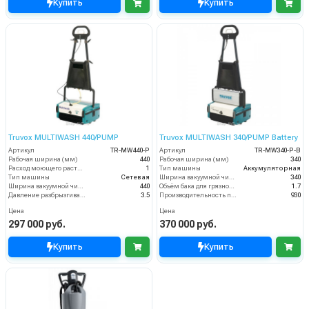
Купить
Купить
Truvox MULTIWASH 440/PUMP
Truvox MULTIWASH 340/PUMP Battery
Артикул
TR-MW440-P
Артикул
TR-MW340-P-B
Рабочая ширина (мм)
440
Рабочая ширина (мм)
340
Расход моющего раствора (л/мин)
1
Тип машины
Аккумуляторная
Тип машины
Сетевая
Ширина вакуумной чистки (мм)
340
Ширина вакуумной чистки (мм)
440
Объём бака для грязной воды (пыли) (л)
1.7
Давление разбрызгивания моющего раствора (бар)
3.5
Производительность по площади (м2/ч)
930
Цена
Цена
297 000 руб.
370 000 руб.
Купить
Купить