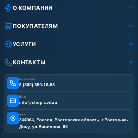
О КОМПАНИИ
О компании
Реквизиты ООО «Шоп АВД»
ПОКУПАТЕЛЯМ
Защита данных клиента
Как заказать?
Условия соглашения
Оплата
УСЛУГИ
Вакансии
Доставка
Ремонт АВД
Рассрочка
Гарантия
Сертификаты
КОНТАКТЫ
Статьи
Лизинг
Наши работы
Получить скидку
Отзывы наших клиентов
Бесплатный
Карта сайта
8 (800) 350-16-98
Email
info@shop-avd.ru
Адрес
344064, Россия, Ростовская область, г.Ростов-на-
Дону, ул.Вавилова, 68