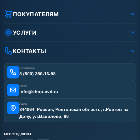
О компании
Реквизиты ООО «Шоп АВД»
ПОКУПАТЕЛЯМ
Защита данных клиента
Как заказать?
Условия соглашения
Оплата
УСЛУГИ
Вакансии
Доставка
Ремонт АВД
Рассрочка
Гарантия
Сертификаты
КОНТАКТЫ
Статьи
Лизинг
Наши работы
Получить скидку
Отзывы наших клиентов
Бесплатный
Карта сайта
8 (800) 350-16-98
Email
info@shop-avd.ru
Адрес
344064, Россия, Ростовская область, г.Ростов-на-
Дону, ул.Вавилова, 68
МЕССЕНДЖЕРЫ