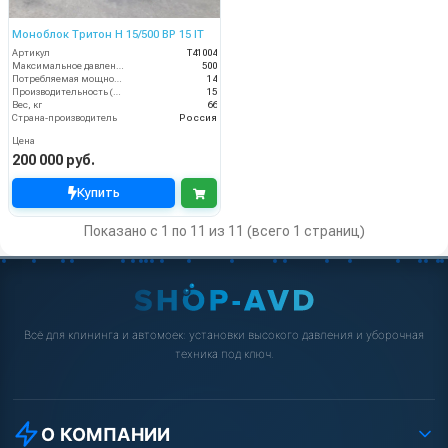
Моноблок Тритон H 15/500 BP 15 IT
Артикул
T41004
Максимальное давление (бар)
500
Потребляемая мощность (кВт)
14
Производительность (л/мин)
15
Вес, кг
66
Страна-производитель
Россия
Цена
200 000 руб.
Купить
Показано с 1 по 11 из 11 (всего 1 страниц)
Всё для клининга и автомоек: установки высокого давления и уборочная
техника под ключ.
О КОМПАНИИ