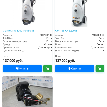
Comet KA 3200 10/150 M
Comet KA 3200М
Артикул
9037000100
Артикул
9037000100
Total Stop
Есть
Total Stop
Есть
Бак для моющих средств
Есть
Бак для моющих средств
Есть
Бренд
Comet
Бренд
Comet
Грязевая фреза
Доп.опция
Грязевая фреза
Доп.опция
Длина шланга ВД (м)
8
Длина шланга ВД (м)
8
Цена
Цена
137 000 руб.
137 000 руб.
Купить
Купить