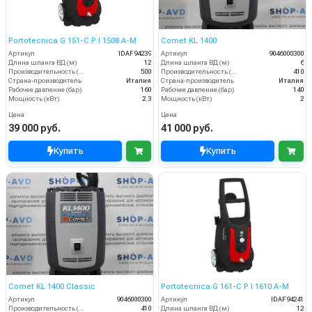
Portotecnica G 151-C P I 1508 A-M
Comet KL 1400
Артикул
IDAF94239
Артикул
9046000300
Длина шланга ВД (м)
12
Длина шланга ВД (м)
6
Производительность (л/ч)
500
Производительность (л/ч)
410
Страна-производитель
Италия
Страна-производитель
Италия
Рабочее давление (бар)
160
Рабочее давление (бар)
140
Мощность (кВт)
2.3
Мощность (кВт)
2
Цена
Цена
39 000 руб.
41 000 руб.
Купить
Купить
Comet KL 1400 Classic
Portotecnica G 161-C P I 1610 A-M
Артикул
9046000300
Артикул
IDAF94241
Производительность (л/ч)
410
Длина шланга ВД (м)
12