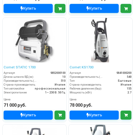
Купить
Купить
Comet STATIC 1700
Comet KS1700
Артикул
9052000100
Артикул
9041000200
Длина шланга ВД (м)
10
Производительность (л/ч)
540
Производительность (л/ч)
510
Тип
Бытовые
Страна-производитель
Италия
Страна-производитель
Италия
Тип автомойки
профессиональная
Рабочее давление (бар)
155
Электропитание
1~ 230 В. 50 Гц
Мощность (кВт)
2.7
Цена
Цена
71 000 руб.
78 000 руб.
Купить
Купить