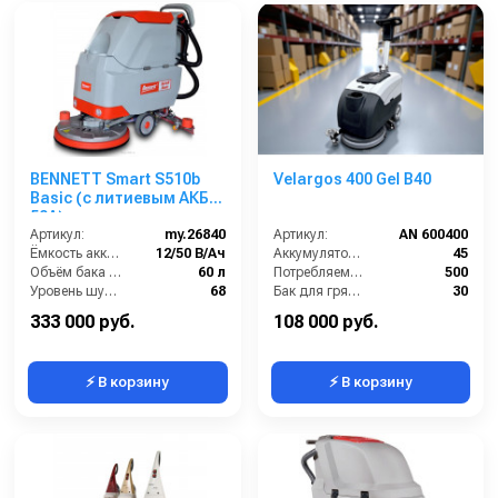
BENNETT Smart S510b
Velargos 400 Gel B40
Basic (с литиевым АКБ
50А)
Артикул:
my.26840
Артикул:
AN 600400
Ёмкость аккумуляторов (Ач):
12/50 В/Ач
Аккумулятор АКБ (В/А·ч):
45
Объём бака для грязной воды (л):
60 л
Потребляемая мощность (Вт):
500
Уровень шума (дБ):
68
Бак для грязной воды (л):
30
Вес без аккумуляторов (кг):
85
Максимальная производительность (кв.м/час):
1700
333 000 руб.
108 000 руб.
⚡ В корзину
⚡ В корзину