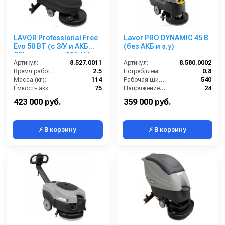
LAVOR Professional Free
Lavor PRO DYNAMIC 45 B
Evo 50 BT (с З/У и АКБ
(без АКБ и з.у)
GEL емкостью 115 Ah)
Артикул:
8.527.0011
Артикул:
8.580.0002
Время работы (ч):
2.5
Потребляемая мощность (кВт):
0.8
Масса (кг):
114
Рабочая ширина щеток (мм):
540
Ёмкость аккумуляторов (Ач):
75
Напряжение (В):
24
Бак для грязной воды (л):
50
Производительность по площади (м2/ч):
1600
423 000 руб.
359 000 руб.
⚡ В корзину
⚡ В корзину