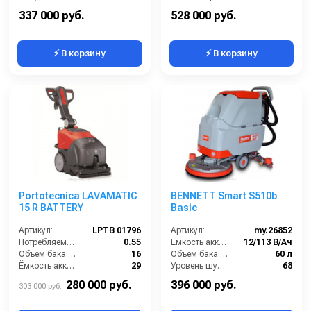
Давление прижима щетки (г/см2):
30
Масса (кг):
170
337 000 руб.
528 000 руб.
⚡ В корзину
⚡ В корзину
Portotecnica LAVAMATIC
BENNETT Smart S510b
15 R BATTERY
Basic
Артикул:
LPTB 01796
Артикул:
my.26852
Потребляемая мощность (кВт):
0.55
Ёмкость аккумуляторов (Ач):
12/113 В/Ач
Объём бака для чистой воды (л):
16
Объём бака для грязной воды (л):
60 л
Ёмкость аккумуляторов (Ач):
29
Уровень шума (дБ):
68
Давление прижима щетки (г/см2):
16 кг
Вес без аккумуляторов (кг):
85
280 000 руб.
396 000 руб.
303 000 руб.