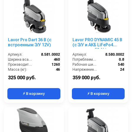
Lavor Pro Dart 36 B (с
Lavor PRO DYNAMIC 45 B
встроенным З/У 12V)
(с З/У и АКБ LiFePo4
емкостью 50 Ah)
Артикул:
8.581.0002
Артикул:
8.580.0002
Ширина всасывающей балки (мм):
460
Потребляемая мощность (кВт):
0.8
Производительность по площади (м2/ч):
1260
Рабочая ширина щеток (мм):
540
Масса (кг):
46
Напряжение (В):
24
Размеры ДхШхВ (мм):
990х470х980
Производительность по площади (м2/ч):
1600
325 000 руб.
359 000 руб.
⚡ В корзину
⚡ В корзину