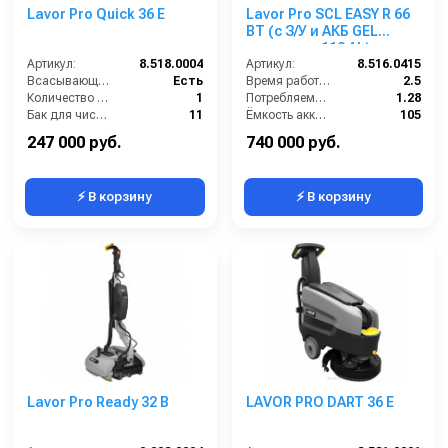
Lavor Pro Quick 36 E
Lavor Pro SCL EASY R 66
BT (с З/У и АКБ GEL
емкостью 113 Ah)
Артикул:
8.518.0004
Артикул:
8.516.0415
Всасывающая балка (шт):
Есть
Время работы (ч):
2.5
Количество щеток (шт):
1
Потребляемая мощность (кВт):
1.28
Бак для чистой воды (л):
11
Ёмкость аккумуляторов (Ач):
105
Мощность мотора щетки (Вт):
370
Бак для грязной воды (л):
95
247 000 руб.
740 000 руб.
⚡ В корзину
⚡ В корзину
Lavor Pro Ready 32 B
LAVOR PRO DART 36 E