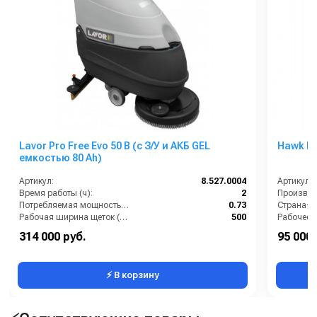
Lavor Pro Free Evo 50 B (с З/У и АКБ GEL
Hawk M
емкостью 80 Ah)
Артикул:
8.527.0004
Артикул:
Время работы (ч):
2
Производи
Потребляемая мощность (кВт):
0.73
Страна-п
Рабочая ширина щеток (мм):
500
Рабочее д
Тип машины:
Аккумуляторная
Мощность
314 000 руб.
95 000 
Уровень шума (дБ):
70
Электропи
⚡ В корзину