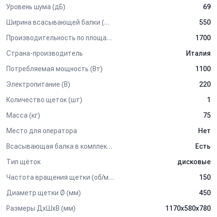
Уровень шума (дБ)
69
Ширина всасывающей балки (мм)
550
Производительность по площади (м2/ч)
1700
Страна-производитель
Италия
Потребляемая мощность (Вт)
1100
Электропитание (В)
220
Количество щеток (шт)
1
Масса (кг)
75
Место для оператора
Нет
Всасывающая балка в комплектации
Есть
Тип щёток
дисковые
Частота вращения щетки (об/мин)
150
Диаметр щетки Ø (мм)
450
Размеры ДхШхВ (мм)
1170х580х780