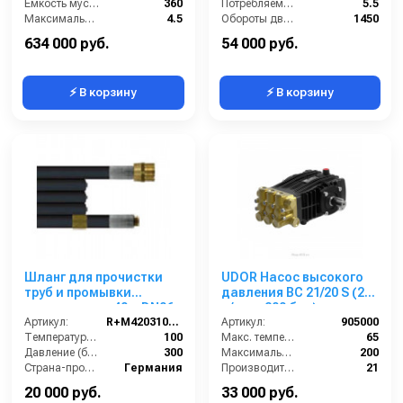
Ёмкость мусоросборника (л):
360
Потребляемая мощность (кВт):
5.5
Максимальная скорость движения (км/ч):
4.5
Обороты двигателя (об/мин):
1450
Мощность двигателя (кВт):
6.6
Производительность (л/ч):
900
634 000 руб.
54 000 руб.
⚡ В корзину
⚡ В корзину
Шланг для прочистки
UDOR Насос высокого
труб и промывки
давления BC 21/20 S (21
канализации 40m DN06,
л/мин, 200 бар)
300bar
Артикул:
R+M420310040
Артикул:
905000
Температура (°C):
100
Макс. температура воды (°C):
65
Давление (бар):
300
Максимальное давление (бар):
200
Страна-производитель:
Германия
Производительность (л/мин):
21
Производительность (л/ч):
1260
20 000 руб.
33 000 руб.