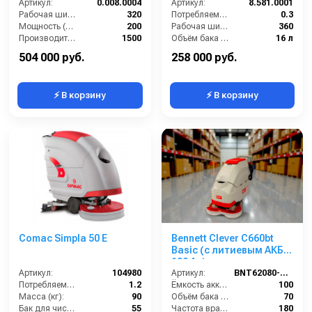
Артикул:
0.008.0004
Артикул:
8.581.0001
Рабочая ширина (мм):
320
Потребляемая мощность (кВт):
0.3
Мощность (Вт):
200
Рабочая ширина щеток (мм):
360
Производительность по площади (м2/ч):
1500
Объём бака для грязной воды (л):
16 л
Рабочая ширина щётки (мм):
340
Производительность по площади (м2/ч):
1260
504 000 руб.
258 000 руб.
⚡ В корзину
⚡ В корзину
Comac Simpla 50 E
Bennett Clever C660bt
Basic (с литиевым АКБ
100 Ач)
Артикул:
104980
Артикул:
BNT62080-100li
Потребляемая мощность (кВт):
1.2
Ёмкость аккумуляторов (Ач):
100
Масса (кг):
90
Объём бака для грязной воды (л):
70
Бак для чистой воды (л):
55
Частота вращения щетки (об/мин):
180