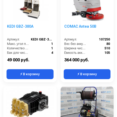
KEDI GBZ-380A
COMAC Antea 50B
Артикул:
KEDI GBZ-380A
Артикул:
107250
Макс. угол подъема (%):
1
Вес без аккумуляторов (кг):
80
Количество щеток (шт):
1
Ширина чистки щёток (мм):
510
Бак для чистой воды (л):
4
Ёмкость аккумуляторов (Ач):
105
Давление прижима щетки (г/см2):
6
Давление прижима щетки (г/см2):
23
49 000 руб.
364 000 руб.
⚡ В корзину
⚡ В корзину