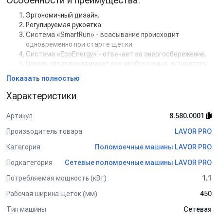
Особенности и преимущества:
Эргономичный дизайн.
Регулируемая рукоятка.
Система «SmartRun» - всасывание происходит
одновременно при старте щетки.
Система «EcoEnergy» - отвечает за энергосбережение.
Панель управления имеет все необходимые индикаторы,
для визуального контроля за узлами аппарата.
Показать полностью
Регулировка подачи химии.
Балка поднимается и опускается при помощи
Характеристики
специальной педали.
Всасывающая турбина имеет изоляцию, обеспечивая
Артикул
8.580.0001
низкий уровень шума.
Производитель товара
LAVOR PRO
Категория
Поломоечные машины LAVOR PRO
Подкатегория
Сетевые поломоечные машины LAVOR PRO
Потребляемая мощность (кВт)
1.1
Рабочая ширина щеток (мм)
450
Тип машины
Сетевая