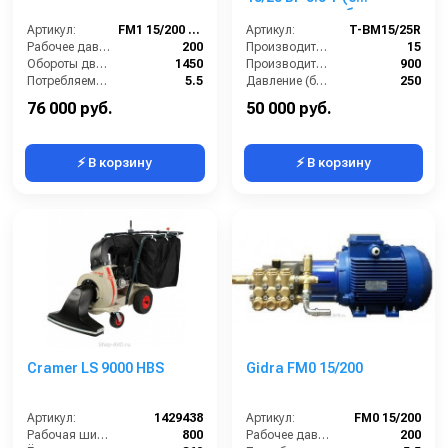
манометром, без
Артикул:
FM1 15/200 TS
электрики)
Артикул:
T-BM15/25R
Рабочее давление (бар):
200
Производительность (л/мин):
15
Обороты двигателя (об/мин):
1450
Производительность (л/ч):
900
Потребляемая мощность (кВт):
5.5
Давление (бар):
250
Производительность (л/ч):
900
Напряжение (В):
380
76 000 руб.
50 000 руб.
⚡ В корзину
⚡ В корзину
Cramer LS 9000 HBS
Gidra FM0 15/200
Артикул:
1429438
Артикул:
FM0 15/200
Рабочая ширина (мм):
800
Рабочее давление (бар):
200