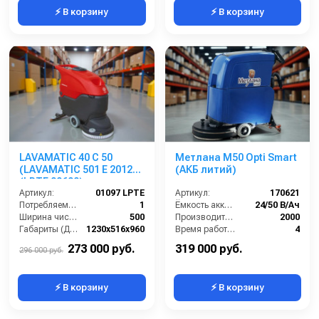
⚡ В корзину
⚡ В корзину
LAVAMATIC 40 C 50
Метлана М50 Opti Smart
(LAVAMATIC 501 E 2012)
(АКБ литий)
(LPTE 00600)
Артикул:
01097 LPTE
Артикул:
170621
Потребляемая мощность (кВт):
1
Ёмкость аккумуляторов (Ач):
24/50 В/Ач
Ширина чистки щёток (мм):
500
Производительность по площади (м2/ч):
2000
Габариты (ДхШхВ):
1230х516х960
Время работы от аккумуляторов (ч):
4
Количество щеток (шт):
1
Частота вращения щетки (об/мин):
140
273 000 руб.
319 000 руб.
296 000 руб.
⚡ В корзину
⚡ В корзину