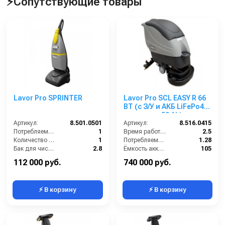
⚡Сопутствующие товары
Lavor Pro SPRINTER
Lavor Pro SCL EASY R 66
BT (с З/У и АКБ LiFePo4
емкостью 50 Ah)
Артикул:
8.501.0501
Артикул:
8.516.0415
Потребляемая мощность (кВт):
1
Время работы (ч):
2.5
Количество щеток (шт):
1
Потребляемая мощность (кВт):
1.28
Бак для чистой воды (л):
2.8
Ёмкость аккумуляторов (Ач):
105
Размеры ДхШхВ (мм):
1160х400х360
Бак для грязной воды (л):
95
112 000 руб.
740 000 руб.
⚡ В корзину
⚡ В корзину