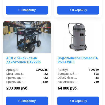
⚡ В корзину
⚡ В корзину
АВД с бензиновым
Водопылесос Comac CA
двигателем BXV2235
P58.4 WDB
Артикул:
BXV2235
Артикул:
109919
Мощность (л/с):
22
Воздушный поток (л/сек):
108
Производительность (л/мин):
22
Объем бака (л):
58
Производительность (л/ч):
1320
Разряжение (мБар):
230
Рабочее давление (бар):
350
Уровень шума (дБ):
70
283 000 руб.
64 000 руб.
⚡ В корзину
⚡ В корзину