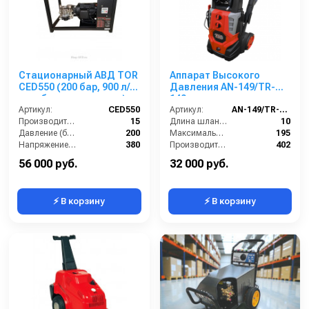
Стационарный АВД TOR
Аппарат Высокого
CED550 (200 бар, 900 л/
Давления AN-149/TR-
час, без аксессуаров)
149
Артикул:
CED550
Артикул:
AN-149/TR-149
Производительность (л/мин):
15
Длина шланга (м):
10
Давление (бар):
200
Максимальное давление (бар):
195
Напряжение (В):
380
Производительность (л/ч):
402
Мощность (кВт):
5.5
Напряжение (В):
220
56 000 руб.
32 000 руб.
⚡ В корзину
⚡ В корзину