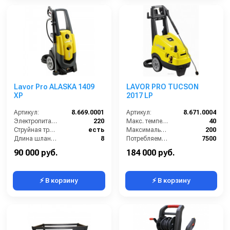
Lavor Pro ALASKA 1409
LAVOR PRO TUCSON
XP
2017 LP
Артикул:
8.669.0001
Артикул:
8.671.0004
Электропитание (В):
220
Макс. температура воды (°C):
40
Струйная трубка (копьё):
есть
Максимальное давление (бар):
200
Длина шланга ВД (м):
8
Потребляемая мощность (кВт):
7500
Размеры ДхШхВ (мм):
375x360x900
Производительность (л/ч):
1020
90 000 руб.
184 000 руб.
⚡ В корзину
⚡ В корзину