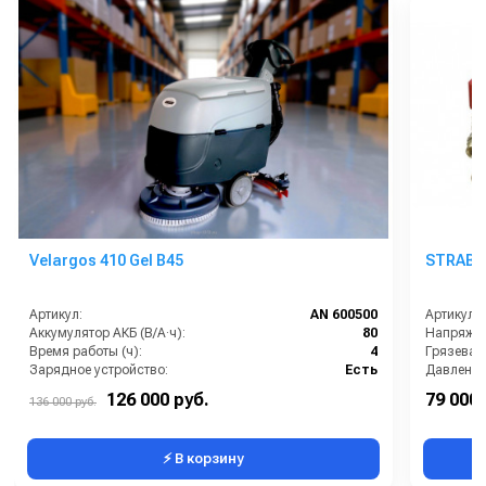
Velargos 410 Gel B45
STRABE 
Артикул:
AN 600500
Артикул:
Аккумулятор АКБ (В/А·ч):
80
Напряжен
Время работы (ч):
4
Грязевая
Зарядное устройство:
Есть
Давление
Максимальная производительность (кв.м/час):
1900
126 000 руб.
79 000 
136 000 руб.
Рабочая ширина (мм):
450
Класс об
⚡ В корзину