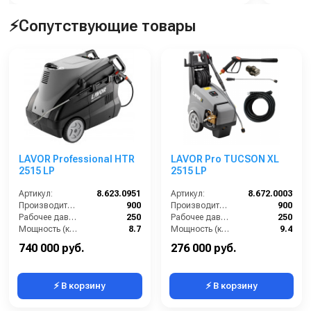
⚡Сопутствующие товары
LAVOR Professional HTR
LAVOR Pro TUCSON XL
2515 LP
2515 LP
Артикул:
8.623.0951
Артикул:
8.672.0003
Производительность (л/ч):
900
Производительность (л/ч):
900
Рабочее давление (бар):
250
Рабочее давление (бар):
250
Мощность (кВт):
8.7
Мощность (кВт):
9.4
Электропитание (В):
400
Электропитание (В):
380
740 000 руб.
276 000 руб.
⚡ В корзину
⚡ В корзину