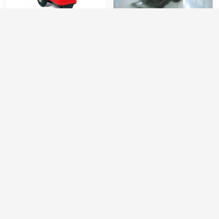
Portotecnica ELITE DSHH
Мобильный АВД ZM-
2840 T
2115М
Артикул:
IDAF 42302
Артикул:
ZM-2115М
Силовой кабель (м):
4.5
Производительность (л/мин):
15
Уровень шума (дБ):
73
Производительность (л/ч):
900
Струйная трубка (копьё):
есть
Давление (бар):
210
Мин. давление (бар):
30
Напряжение (В):
380
145 000 руб.
70 000 руб.
157 000 руб.
⚡ В корзину
⚡ В корзину
АВД 15/500
IPG TSX 13.180 Total Stop