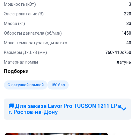
Мощность (кВт)
3
Электропитание (В)
220
Масса (кг)
33
Обороты двигателя (об/мин)
1450
Макс. температура воды на входе (°C)
40
Размеры ДхШхВ (мм)
760x410x750
Материал помпы
латунь
Подборки
С латунной помпой
150 бар
🚚 Для заказа Lavor Pro TUCSON 1211 LP в
г. Ростов-на-Дону