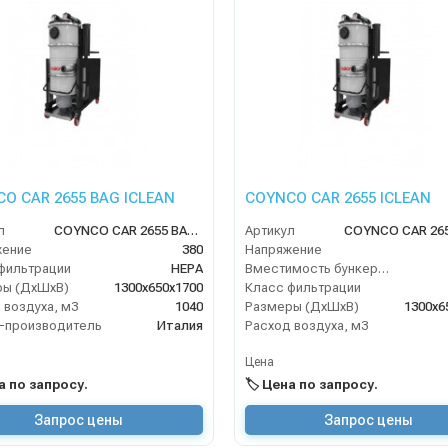
O CAR 2655 BAG ICLEAN
COYNCO CAR 2655 ICLEAN
л
COYNCO CAR 2655 BAG ICLEAN
Артикул
жение
380
Напряжение
фильтрации
HEPA
Вместимость бункера (л)
ры (ДхШхВ)
1300х650х1700
Класс фильтрации
 воздуха, м3
1040
Размеры (ДхШхВ)
1300х6
-производитель
Италия
Расход воздуха, м3
Цена
на по запросу.
🏷️ Цена по запросу.
Запрос цены
Запрос цены