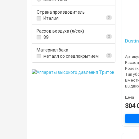
Страна производитель
Италия
3
Расход воздуха (л/сек)
89
2
Dusti
Материал бака
металл со спецпокрытием
2
Артику
Расход
Тип уб
Выдвиж
Цена
304 