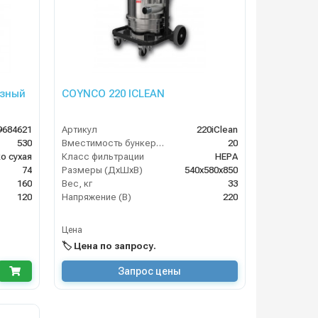
азный
COYNCO 220 ICLEAN
9684621
Артикул
220iClean
530
Вместимость бункера (л)
20
о сухая
Класс фильтрации
HEPA
74
Размеры (ДхШхВ)
540х580х850
160
Вес, кг
33
120
Напряжение (В)
220
Цена
🏷️ Цена по запросу.
Запрос цены