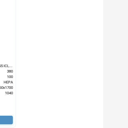
COYNCO CAR 2655 ICLEAN
380
100
HEPA
50х1700
1040