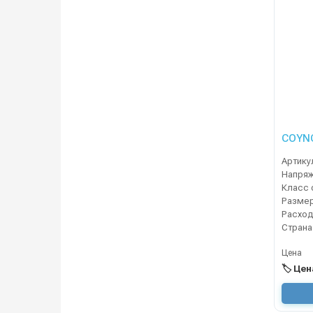
COYNC
Артику
Напря
Класс 
Разме
Расход
Страна
Цена
🏷️ Це