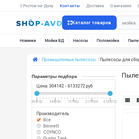
🚩Ростов-на-Дону
Контакты
Доставка
О магазине
Каталог товаров
Новинки
Мойки ВД
Насосы
Поломойки
Пыле
Промышленные пылесосы
Пылесосы для сбор
Пыле
Параметры подбора
Цена:
304142
-
6133272
руб
304142
344245
757852
2179555
6133272
Производитель
Все
Bennett
COYNCO
Dustin Tank