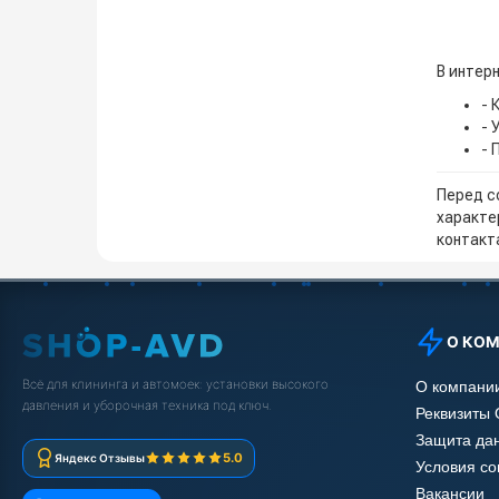
В интер
- 
- 
- 
Перед с
характе
контакта
О КО
Всё для клининга и автомоек: установки высокого
О компани
давления и уборочная техника под ключ.
Реквизиты
Защита да
5.0
Яндекс Отзывы
Условия с
Вакансии