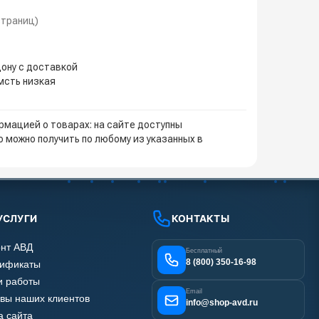
 страниц)
Дону с доставкой
мсть низкая
мацией о товарах: на сайте доступны
 можно получить по любому из указанных в
УСЛУГИ
КОНТАКТЫ
нт АВД
Бесплатный
8 (800) 350-16-98
тификаты
 работы
Email
вы наших клиентов
info@shop-avd.ru
а сайта