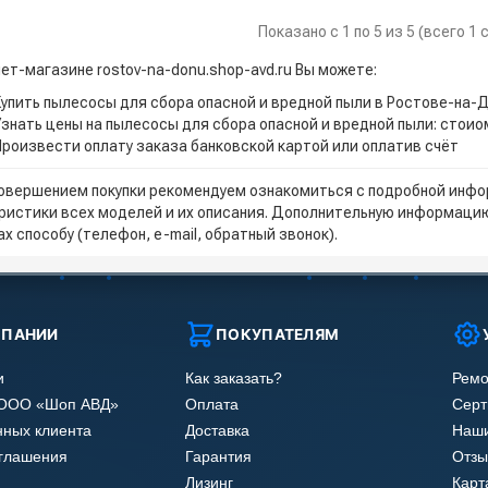
Показано с 1 по 5 из 5 (всего 1
нет-магазине rostov-na-donu.shop-avd.ru Вы можете:
Купить пылесосы для сбора опасной и вредной пыли в Ростове-на-
Узнать цены на пылесосы для сбора опасной и вредной пыли: стоио
Произвести оплату заказа банковской картой или оплатив счёт
овершением покупки рекомендуем ознакомиться с подробной инфор
ристики всех моделей и их описания. Дополнительную информацию
х способу (телефон, e-mail, обратный звонок).
МПАНИИ
ПОКУПАТЕЛЯМ
и
Как заказать?
Ремо
 ООО «Шоп АВД»
Оплата
Сер
нных клиента
Доставка
Наши
оглашения
Гарантия
Отзы
Лизинг
Карт