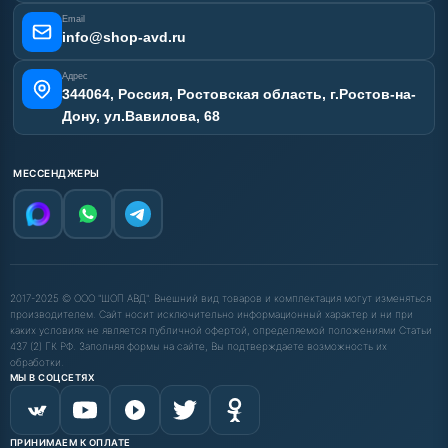
Email
info@shop-avd.ru
Адрес
344064, Россия, Ростовская область, г.Ростов-на-
Дону, ул.Вавилова, 68
МЕССЕНДЖЕРЫ
2017-2025 © ООО "ШОП АВД". Внешний вид товаров и комплектация могут изменяться
производителем. Сайт носит исключительно информационный характер и ни при
каких условиях не является публичной офертой, определяемой положениями Статьи
437 (2) ГК РФ. Заполняя формы на сайте, Вы подтверждаете возможность их
обработки.
МЫ В СОЦСЕТЯХ
ПРИНИМАЕМ К ОПЛАТЕ