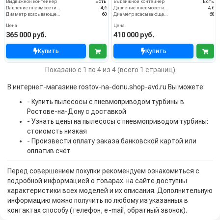
Выдвижной контейнер
Есть
Выдвижной контейнер
Есть
Давление пневмосети (бар)
4,6
Давление пневмосети (бар)
4,6
Диаметр всасывающего отверстия (мм)
60
Диаметр всасывающего отверстия (мм)
60
Цена
Цена
365 000 руб.
410 000 руб.
Купить
Купить
Показано с 1 по 4 из 4 (всего 1 страниц)
В интернет-магазине rostov-na-donu.shop-avd.ru Вы можете:
- Купить пылесосы с пневмоприводом турбины в
Ростове-на-Дону с доставкой
- Узнать цены на пылесосы с пневмоприводом турбины:
стоиомсть низкая
- Произвести оплату заказа банковской картой или
оплатив счёт
Перед совершением покупки рекомендуем ознакомиться с
подробной информацией о товарах: на сайте доступны
характеристики всех моделей и их описания. Дополнительную
информацию можно получить по любому из указанных в
контактах способу (телефон, e-mail, обратный звонок).